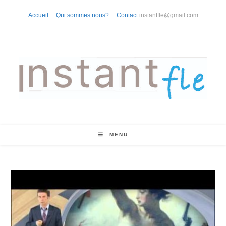
Skip
Accueil
Qui sommes nous?
Contact
instantfle@gmail.com
to
content
MENU