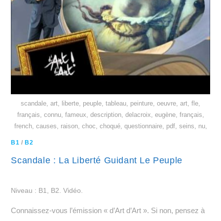
scandale, art, liberte, peuple, tableau, peinture, oeuvre, art, fle,
français, connu, fameux, description, delacroix, eugène, français,
french, causes, raison, choc, choqué, questionnaire, pdf, seins, nu,
B1
/
B2
Scandale : La Liberté Guidant Le Peuple
Niveau : B1, B2. Vidéo.
Connaissez-vous l’émission « d’Art d’Art ». Si non, pensez à