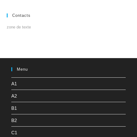
Contacts
zone de texte
Menu
A1
A2
B1
B2
C1