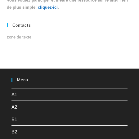
Vous voulez participer et mettre une ressource sur le site? rien
de plus simple!
cliquez-ici
.
Contacts
zone de texte
Menu
A1
A2
B1
B2