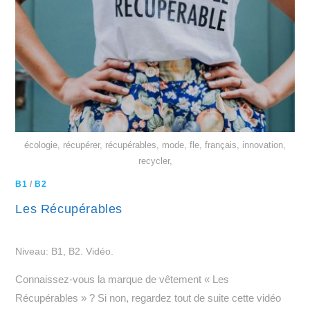
écologie, récupérer, récupérables, mode, fle, français, innovation,
recycler,
B1
/
B2
Les Récupérables
Niveau: B1, B2. Vidéo.
Connaissez-vous la marque de vêtement « Les
Récupérables » ? Si non, regardez tout de suite cette vidéo