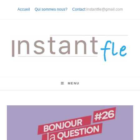
Skip
Accueil
Qui sommes nous?
Contact
instantfle@gmail.com
to
content
MENU