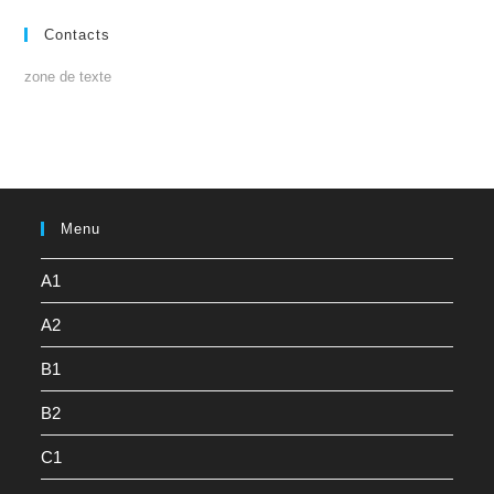
Contacts
zone de texte
Menu
A1
A2
B1
B2
C1