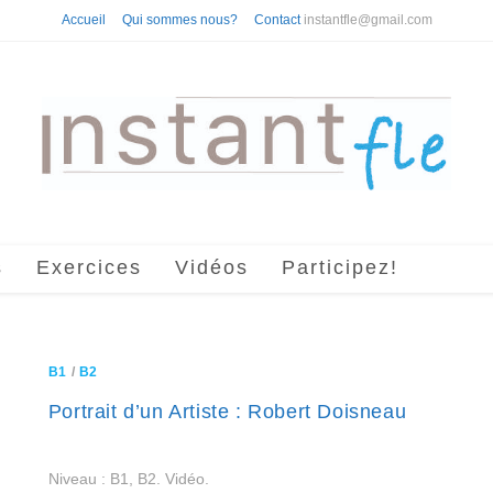
Accueil
Qui sommes nous?
Contact
instantfle@gmail.com
s
Exercices
Vidéos
Participez!
B1
/
B2
Portrait d’un Artiste : Robert Doisneau
Niveau : B1, B2. Vidéo.