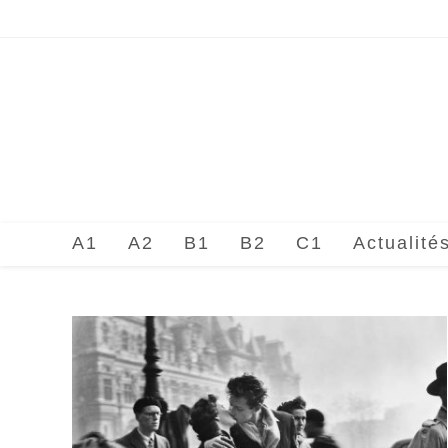
Skip
to
content
A1
A2
B1
B2
C1
Actualité