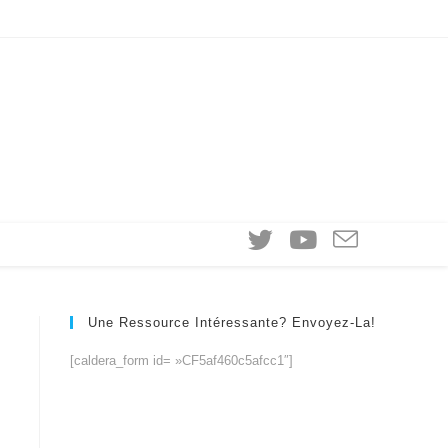
Une Ressource Intéressante? Envoyez-La!
[caldera_form id= »CF5af460c5afcc1″]