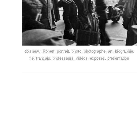
doisneau, Robert, portrait, photo, photographe, art, biographie,
fle, français, professeurs, vidéos, exposés, présentation