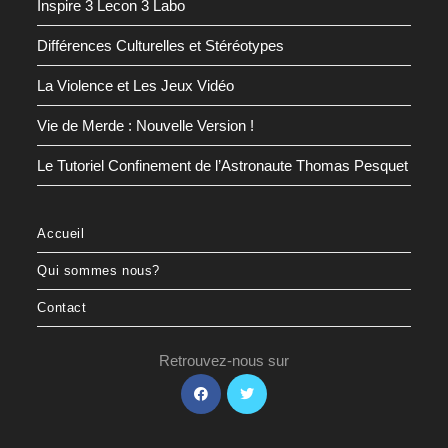
Inspire 3 Lecon 3 Labo
Différences Culturelles et Stéréotypes
La Violence et Les Jeux Vidéo
Vie de Merde : Nouvelle Version !
Le Tutoriel Confinement de l’Astronaute Thomas Pesquet
Accueil
Qui sommes nous?
Contact
Retrouvez-nous sur
S’ouvre
S’ouvre
dans
dans
un
un