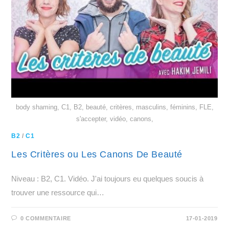
body shaming, C1, B2, beauté, critères, masculins, féminins, FLE,
s'accepter, vidéo, canons,
B2
/
C1
Les Critères ou Les Canons De Beauté
Niveau : B2, C1. Vidéo. J'ai toujours eu quelques soucis à
trouver une ressource qui…
0 COMMENTAIRE
17-01-2019