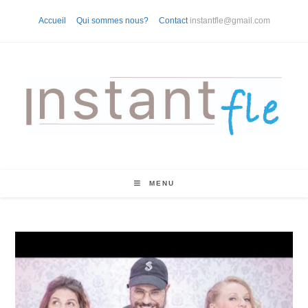
Skip
Accueil
Qui sommes nous?
Contact
instantfle@gmail.com
to
content
MENU