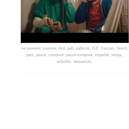
se souvenir, souvenir, Atol, pub, publicité, FLE, français, french,
past, passé, composé, passé-composé, imparfait, temps,
activités, ressources,