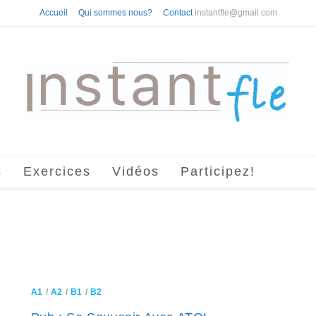
Accueil
Qui sommes nous?
Contact
instantfle@gmail.com
s
Exercices
Vidéos
Participez!
A1
/
A2
/
B1
/
B2