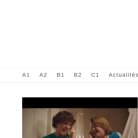
Skip
to
content
A1
A2
B1
B2
C1
Actualité