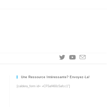
Une Ressource Intéressante? Envoyez-La!
[caldera_form id= »CF5af460c5afcc1″]