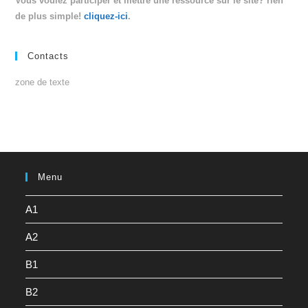
Vous voulez participer et mettre une ressource sur le site? rien
de plus simple!
cliquez-ici
.
Contacts
zone de texte
Menu
A1
A2
B1
B2