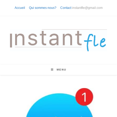
Skip
Accueil
Qui sommes nous?
Contact
instantfle@gmail.com
to
content
MENU