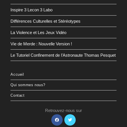
Inspire 3 Lecon 3 Labo
Différences Culturelles et Stéréotypes
La Violence et Les Jeux Vidéo
Vie de Merde : Nouvelle Version !
Le Tutoriel Confinement de l’Astronaute Thomas Pesquet
Accueil
Qui sommes nous?
Contact
Retrouvez-nous sur
S’ouvre
S’ouvre
dans
dans