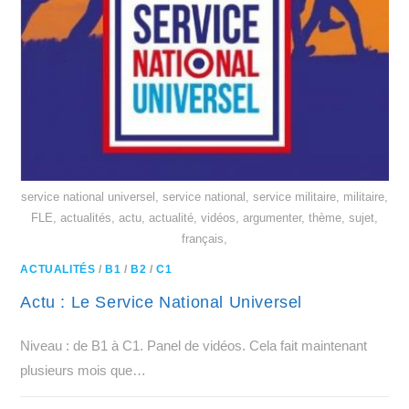
service national universel, service national, service militaire, militaire,
FLE, actualités, actu, actualité, vidéos, argumenter, thème, sujet,
français,
ACTUALITÉS
/
B1
/
B2
/
C1
Actu : Le Service National Universel
Niveau : de B1 à C1. Panel de vidéos. Cela fait maintenant
plusieurs mois que…