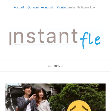
Skip
Accueil
Qui sommes nous?
Contact
instantfle@gmail.com
to
content
MENU