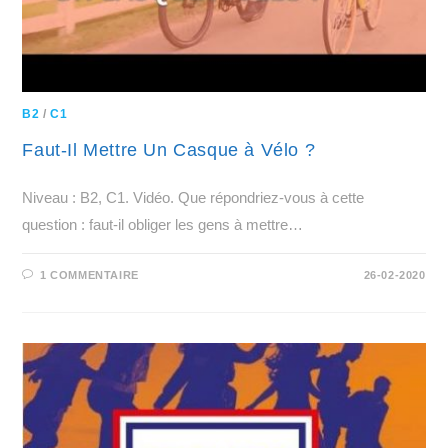
B2
/
C1
Faut-Il Mettre Un Casque à Vélo ?
Niveau : B2, C1. Vidéo. Que répondriez-vous à cette
question : faut-il obliger les gens à mettre…
1 COMMENTAIRE
26-02-2020