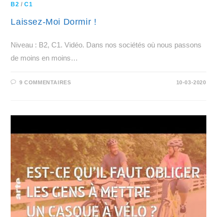
B2
/
C1
Laissez-Moi Dormir !
Niveau : B2, C1. Vidéo. Dans nos sociétés où nous passons
de moins en moins…
9 COMMENTAIRES
10-03-2020