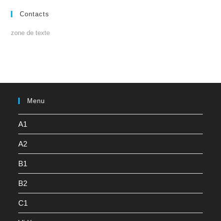
Contacts
zone de texte
Menu
A1
A2
B1
B2
C1