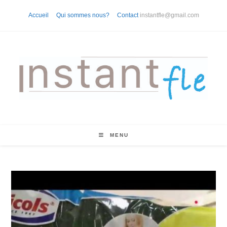
Skip
Accueil
Qui sommes nous?
Contact
instantfle@gmail.com
to
content
MENU