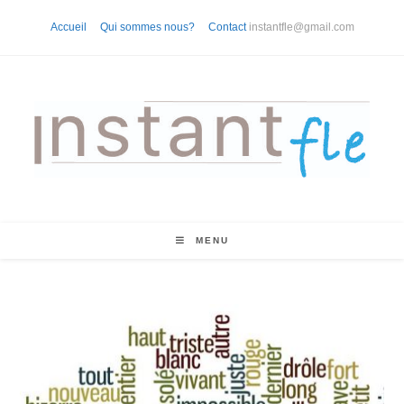
Skip
Accueil
Qui sommes nous?
Contact
instantfle@gmail.com
to
content
MENU