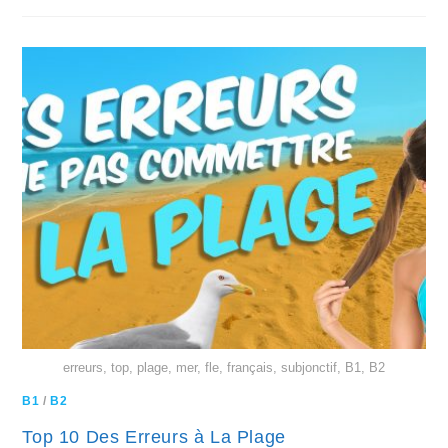
erreurs, top, plage, mer, fle, français, subjonctif, B1, B2
B1
/
B2
Top 10 Des Erreurs à La Plage