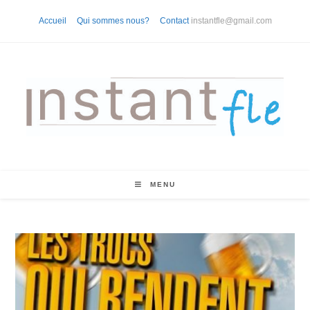
Skip
Accueil
Qui sommes nous?
Contact
instantfle@gmail.com
to
content
MENU