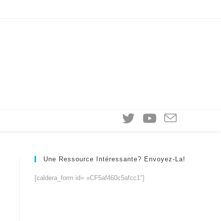
Une Ressource Intéressante? Envoyez-La!
[caldera_form id= »CF5af460c5afcc1″]