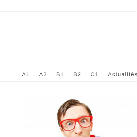
Skip
to
content
A1
A2
B1
B2
C1
Actualité