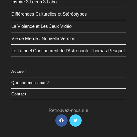
Inspire 3 Lecon 3 Labo
Différences Culturelles et Stéréotypes
La Violence et Les Jeux Vidéo
Vie de Merde : Nouvelle Version !
Le Tutoriel Confinement de l’Astronaute Thomas Pesquet
Accueil
Qui sommes nous?
Contact
Retrouvez-nous sur
S’ouvre
S’ouvre
dans
dans
un
un