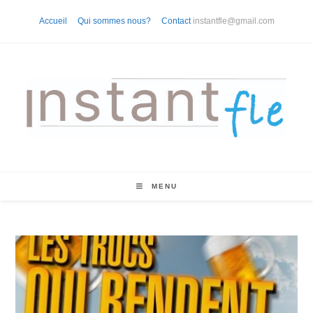
Skip
Accueil
Qui sommes nous?
Contact
instantfle@gmail.com
to
content
MENU