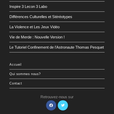
Inspire 3 Lecon 3 Labo
Différences Culturelles et Stéréotypes
La Violence et Les Jeux Vidéo
Vie de Merde : Nouvelle Version !
Le Tutoriel Confinement de l’Astronaute Thomas Pesquet
Accueil
Qui sommes nous?
Contact
Retrouvez-nous sur
S’ouvre
S’ouvre
dans
dans