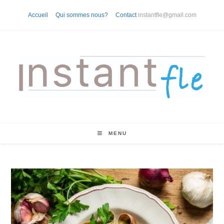
Skip
Accueil
Qui sommes nous?
Contact
instantfle@gmail.com
to
content
MENU