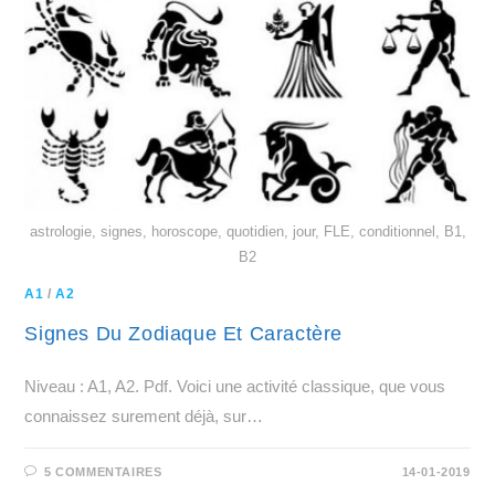
astrologie, signes, horoscope, quotidien, jour, FLE, conditionnel, B1,
B2
A1
/
A2
Signes Du Zodiaque Et Caractère
Niveau : A1, A2. Pdf. Voici une activité classique, que vous
connaissez surement déjà, sur…
5 COMMENTAIRES
14-01-2019