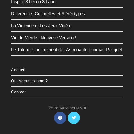
Inspire 3 Lecon 3 Labo
Différences Culturelles et Stéréotypes
La Violence et Les Jeux Vidéo
Vie de Merde : Nouvelle Version !
Le Tutoriel Confinement de l’Astronaute Thomas Pesquet
Accueil
Qui sommes nous?
Contact
Retrouvez-nous sur
S’ouvre
S’ouvre
dans
dans
un
un