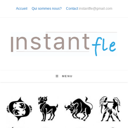
Skip
Accueil
Qui sommes nous?
Contact
instantfle@gmail.com
to
content
MENU