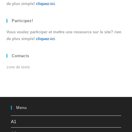
de plus simple!
cliquez-ici
.
Participez!
Vous voulez participer et mettre une ressource sur le site? rien
de plus simple!
cliquez-ici
.
Contacts
zone de texte
Menu
A1