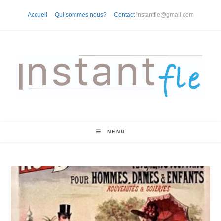
Skip
Accueil
Qui sommes nous?
Contact
instantfle@gmail.com
to
content
MENU