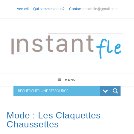
Skip
Accueil
Qui sommes nous?
Contact
instantfle@gmail.com
to
content
MENU
Mode : Les Claquettes
Chaussettes