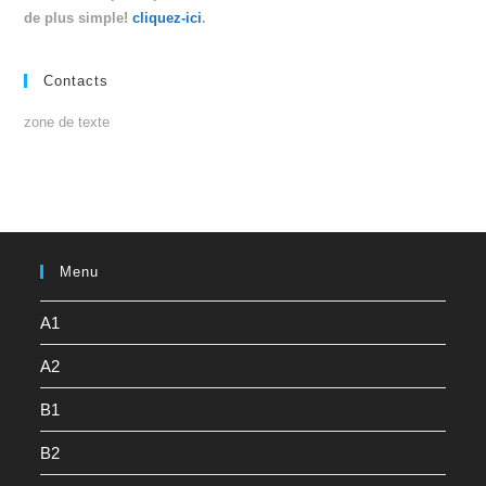
de plus simple!
cliquez-ici
.
Contacts
zone de texte
Menu
A1
A2
B1
B2