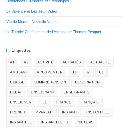
Différences Culturelles et Stéréotypes
La Violence et Les Jeux Vidéo
Vie de Merde : Nouvelle Version !
Le Tutoriel Confinement de l’Astronaute Thomas Pesquet
Étiquettes
A1
A2
ACTIVITÉ
ACTIVITÉS
ACTUALITÉ
AMUSANT
ARGUMENTER
B1
B2
C1
CLASSE
COMPRÉHENSION
DESCRIPTION
DÉBAT
ENSEIGNANT
ENSEIGNANTS
ENSEIGNER
FLE
FRANCE
FRANÇAIS
FRENCH
IMPARFAIT
INSTANT
INSTANT FLE
INSTANTFLE
INSTANTFLE.FR
NICOLAS