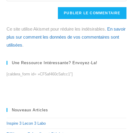
comment
to
de
comment
votre
site
Ce site utilise Akismet pour réduire les indésirables.
En savoir
(facultatif)
plus sur comment les données de vos commentaires sont
utilisées
.
Une Ressource Intéressante? Envoyez-La!
[caldera_form id= »CF5af460c5afcc1″]
Nouveaux Articles
Inspire 3 Lecon 3 Labo