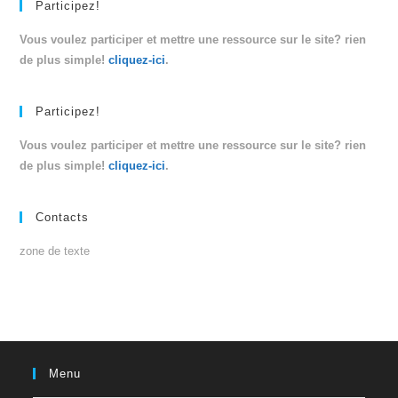
Participez!
Vous voulez participer et mettre une ressource sur le site? rien
de plus simple!
cliquez-ici
.
Participez!
Vous voulez participer et mettre une ressource sur le site? rien
de plus simple!
cliquez-ici
.
Contacts
zone de texte
Menu