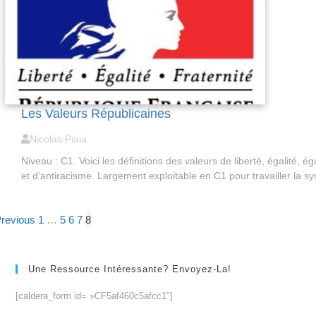
Les Valeurs Républicaines
Nicolas Piaia
Niveau : C1. Voici les définitions des valeurs de liberté, égalité, éga
et d’antiracisme. Largement exploitable en C1 pour travailler la s
revious
1
…
5
6
7
8
Une Ressource Intéressante? Envoyez-La!
[caldera_form id= »CF5af460c5afcc1″]