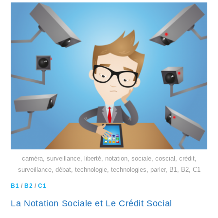
caméra, surveillance, liberté, notation, sociale, coscial, crédit,
surveillance, débat, technologie, technologies, parler, B1, B2, C1
B1
/
B2
/
C1
La Notation Sociale et Le Crédit Social