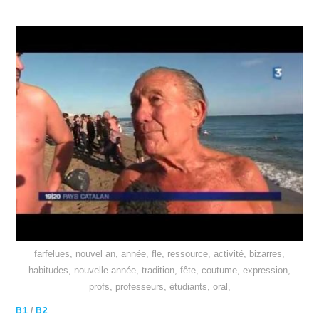
farfelues, nouvel an, année, fle, ressource, activité, bizarres,
habitudes, nouvelle année, tradition, fête, coutume, expression,
profs, professeurs, étudiants, oral,
B1
/
B2