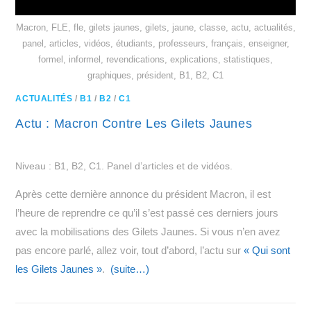
Macron, FLE, fle, gilets jaunes, gilets, jaune, classe, actu, actualités,
panel, articles, vidéos, étudiants, professeurs, français, enseigner,
formel, informel, revendications, explications, statistiques,
graphiques, président, B1, B2, C1
ACTUALITÉS
/
B1
/
B2
/
C1
Actu : Macron Contre Les Gilets Jaunes
Niveau : B1, B2, C1. Panel d’articles et de vidéos.
Après cette dernière annonce du président Macron, il est
l’heure de reprendre ce qu’il s’est passé ces derniers jours
avec la mobilisations des Gilets Jaunes. Si vous n’en avez
pas encore parlé, allez voir, tout d’abord, l’actu sur
« Qui sont
les Gilets Jaunes »
.
(suite…)