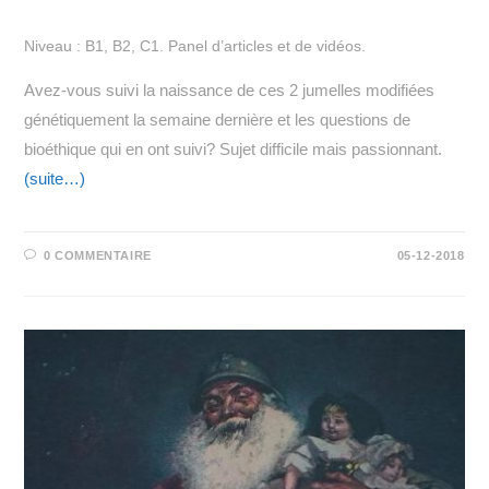
Niveau : B1, B2, C1. Panel d’articles et de vidéos.
Avez-vous suivi la naissance de ces 2 jumelles modifiées
génétiquement la semaine dernière et les questions de
bioéthique qui en ont suivi? Sujet difficile mais passionnant.
(suite…)
0 COMMENTAIRE
05-12-2018