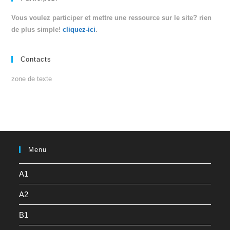
Vous voulez participer et mettre une ressource sur le site? rien
de plus simple!
cliquez-ici
.
Contacts
zone de texte
Menu
A1
A2
B1