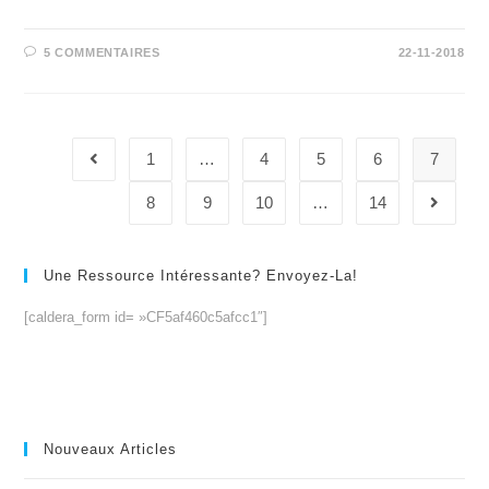
5 COMMENTAIRES
22-11-2018
1
…
4
5
6
7
Go to the previous page
8
9
10
…
14
Aller à 
Une Ressource Intéressante? Envoyez-La!
[caldera_form id= »CF5af460c5afcc1″]
Nouveaux Articles