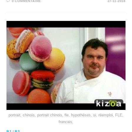
0 COMMENTAIRE
27-11-2018
portrait, chinois, portrait chinois, fle, hypothèses, si, réemploi, FLE,
francais,
B1
/
B2