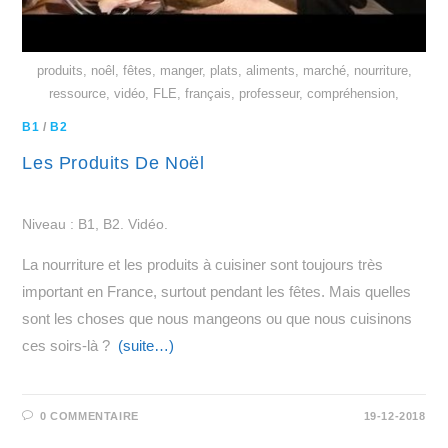
produits, noêl, fêtes, manger, plats, aliments, marché, nourriture,
ressource, vidéo, FLE, français, professeur, compréhension,
B1
/
B2
Les Produits De Noël
Niveau : B1, B2. Vidéo.
La nourriture et les produits à cuisiner sont toujours très
important en France, surtout pendant les fêtes. Mais quelles
sont les choses que nous mangeons ou que nous cuisinons
ces soirs-là ?
(suite…)
0 COMMENTAIRE
19-12-2018