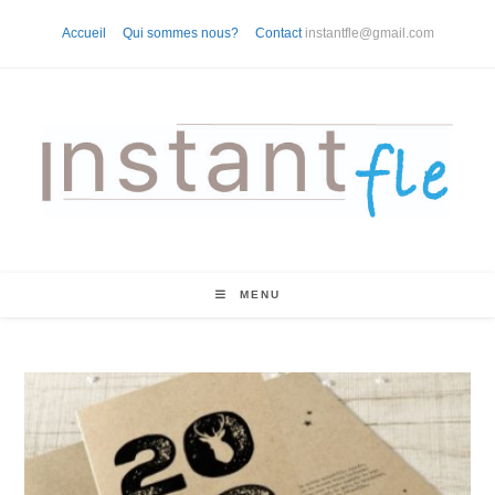
Skip
Accueil
Qui sommes nous?
Contact
instantfle@gmail.com
to
content
MENU