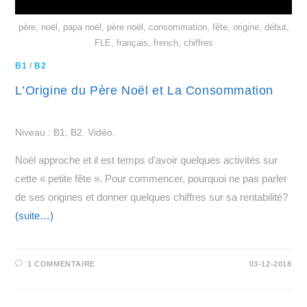
père, noël, papa noël, père noël, consommation, fête, origine, début,
FLE, français, french, chiffres
B1
/
B2
L’Origine du Père Noël et La Consommation
Niveau : B1, B2. Vidéo.
Noël approche et il est temps d’avoir quelques activités sur
cette « petite fête ». Pour commencer, pourquoi ne pas parler
de ses origines et donner quelques chiffres sur sa rentabilité?
(suite…)
1 COMMENTAIRE
03-12-2018