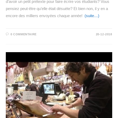
d’avoir un petit prétexte pour faire écrire vos étudiants? Vous
pensiez peut-être qu’elle était désuète? Et bien non, il y en a
encore des milliers envoyées chaque année!
(suite…)
0 COMMENTAIRE
20-12-2018