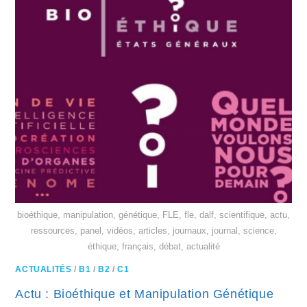
bioéthique, manipulation, génétique, FLE, fle, dalf, scientifique, actu,
ressources, panel, vidéos, articles, journaux, journal, science,
éthique, français, débat, actualité
ACTUALITÉS
/
B1
/
B2
/
C1
Actu : Bioéthique et Manipulation Génétique