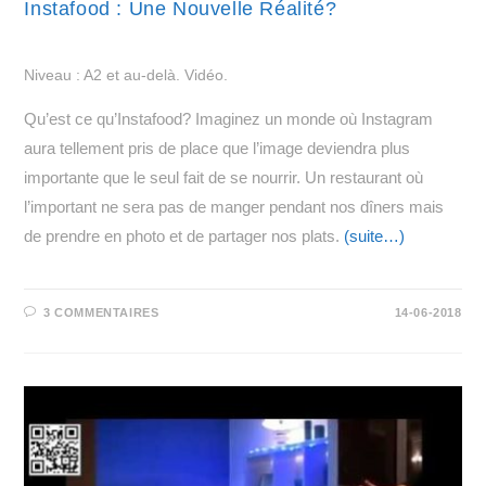
Instafood : Une Nouvelle Réalité?
Niveau : A2 et au-delà. Vidéo.
Qu’est ce qu’Instafood? Imaginez un monde où Instagram
aura tellement pris de place que l’image deviendra plus
importante que le seul fait de se nourrir. Un restaurant où
l’important ne sera pas de manger pendant nos dîners mais
de prendre en photo et de partager nos plats.
(suite…)
3 COMMENTAIRES
14-06-2018