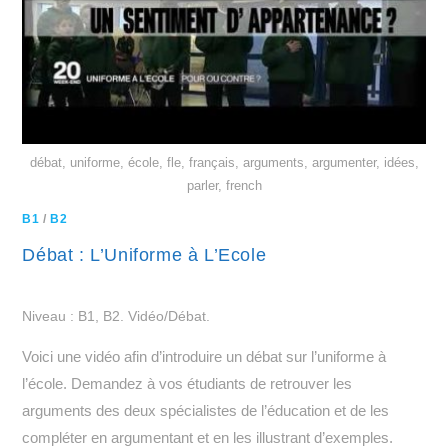
débat, uniforme, école, fle, français, arguments, argumenter, idées,
parler, french
B1
/
B2
Débat : L’Uniforme à L’Ecole
Niveau : B1, B2. Vidéo/Débat.
Voici une vidéo afin d’introduire un débat sur l’uniforme à
l’école. Demandez à vos étudiants de retrouver les
arguments des deux spécialistes de l’éducation et de les
compléter en argumentant et en les illustrant d’exemples.