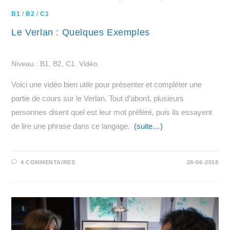
B1
/
B2
/
C1
Le Verlan : Quelques Exemples
Niveau : B1, B2, C1. Vidéo.
Voici une vidéo bien utile pour présenter et compléter une
partie de cours sur le Verlan. Tout d’abord, plusieurs
personnes disent quel est leur mot préféré, puis ils essayent
de lire une phrase dans ce langage.
(suite…)
4 COMMENTAIRES
29-06-2018