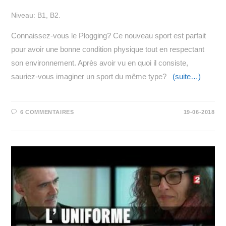
Niveau: B1, B2.
Connaissez-vous le Plogging? Ce nouveau sport est parfait
pour avoir une bonne condition physique tout en respectant
son environnement. Après avoir vu en quoi il consiste,
sauriez-vous imaginer un sport du même type?
(suite…)
6 COMMENTAIRES
19-06-2018