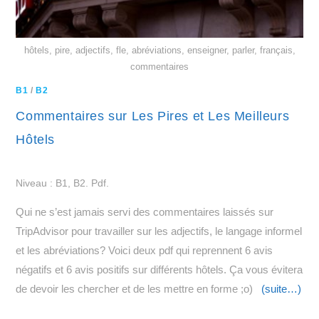
hôtels, pire, adjectifs, fle, abréviations, enseigner, parler, français,
commentaires
B1
/
B2
Commentaires sur Les Pires et Les Meilleurs
Hôtels
Niveau : B1, B2. Pdf.
Qui ne s’est jamais servi des commentaires laissés sur
TripAdvisor pour travailler sur les adjectifs, le langage informel
et les abréviations? Voici deux pdf qui reprennent 6 avis
négatifs et 6 avis positifs sur différents hôtels. Ça vous évitera
de devoir les chercher et de les mettre en forme ;o)
(suite…)