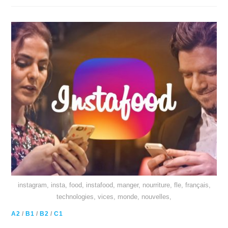
instagram, insta, food, instafood, manger, nourriture, fle, français,
technologies, vices, monde, nouvelles,
A2
/
B1
/
B2
/
C1