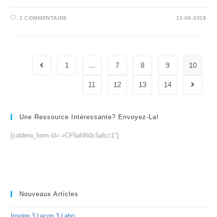
1 COMMENTAIRE
13-06-2018
1
…
7
8
9
10
Go to the previous page
11
12
13
14
Aller à 
Une Ressource Intéressante? Envoyez-La!
[caldera_form id= »CF5af460c5afcc1″]
Nouveaux Articles
Inspire 3 Lecon 3 Labo