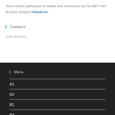
Vous voulez participer et mettre une ressource sur le site? rien
de plus simple!
cliquez-ici
.
Contacts
zone de texte
Menu
A1
A2
B1
B2