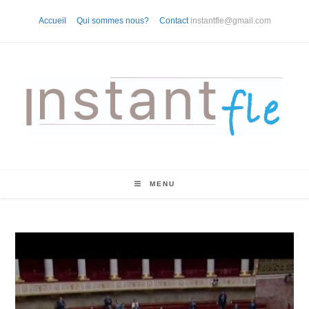
Skip
Accueil
Qui sommes nous?
Contact
instantfle@gmail.com
to
content
MENU