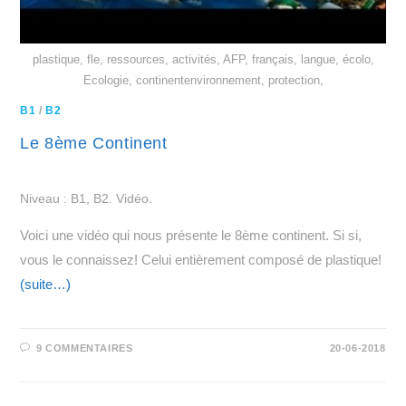
plastique, fle, ressources, activités, AFP, français, langue, écolo,
Ecologie, continentenvironnement, protection,
B1
/
B2
Le 8ème Continent
Niveau : B1, B2. Vidéo.
Voici une vidéo qui nous présente le 8ème continent. Si si,
vous le connaissez! Celui entièrement composé de plastique!
(suite…)
9 COMMENTAIRES
20-06-2018