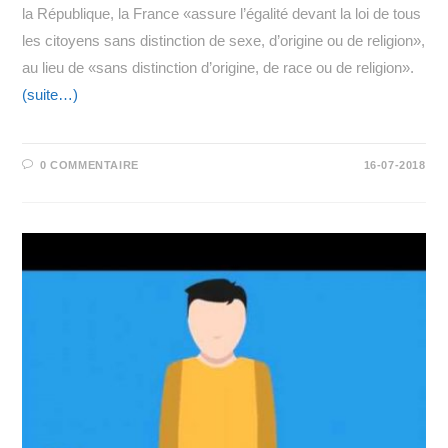
la République, la France «assure l’égalité devant la loi de tous
les citoyens sans distinction de sexe, d’origine ou de religion»,
au lieu de «sans distinction d’origine, de race ou de religion».
(suite…)
0 COMMENTAIRE
16-07-2018