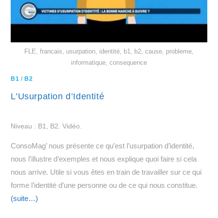
FLE, francais, usurpation, identité, b1, b2, cause, probleme,
informatique, consequence
B1
/
B2
L’Usurpation d’Identité
Niveau : B1, B2. Vidéo.
ConsoMag’ nous présente ce qu’est l’usurpation d’identité,
nous l’illustre d’exemples et nous explique quoi faire si cela
nous arrive. Utile si vous êtes en train de travailler sur ce qui
forme l’identité d’une personne ou de ce qui nous constitue.
(suite…)