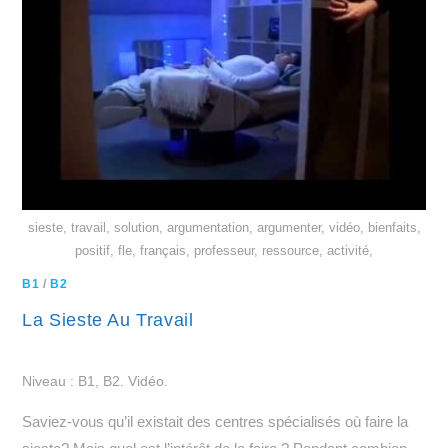
sieste, travail, solution, argumentation, argumenter, vidéo, bienfaits,
positif, fle, français, professeur, ressource, activité,
B1
/
B2
La Sieste Au Travail
Niveau : B1, B2. Vidéo.
Saviez-vous qu’il existait des centres spécialisés où faire la