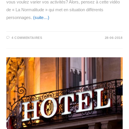
vous voulez varier vos activités? Alors, pensez à cette vidéo
de « La Normalitude » qui met en situation différents
personnages.
(suite…)
4 COMMENTAIRES
28-06-2018