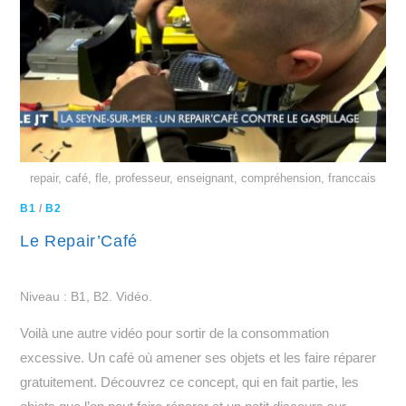
repair, café, fle, professeur, enseignant, compréhension, franccais
B1
/
B2
Le Repair’Café
Niveau : B1, B2. Vidéo.
Voilà une autre vidéo pour sortir de la consommation
excessive. Un café où amener ses objets et les faire réparer
gratuitement. Découvrez ce concept, qui en fait partie, les