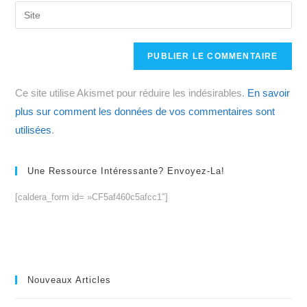
email
Saisir
to
address
l’URL
comment
to
de
comment
votre
site
Ce site utilise Akismet pour réduire les indésirables.
En savoir
(facultatif)
plus sur comment les données de vos commentaires sont
utilisées
.
Une Ressource Intéressante? Envoyez-La!
[caldera_form id= »CF5af460c5afcc1″]
Nouveaux Articles