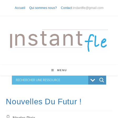
Skip
Accueil
Qui sommes nous?
Contact
instantfle@gmail.com
to
content
MENU
Nouvelles Du Futur !
Auteur/autrice
Nicolas Piaia