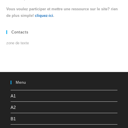
Vous voulez participer et mettre une ressource sur le site? rien
de plus simple!
cliquez-ici
.
Contacts
zone de texte
Menu
A1
A2
B1