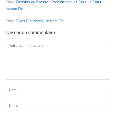
Ping :
Dessins de Presse : Problématiques Pour Le Futur -
Instant Fle
Ping :
Villes Futuristes - Instant Fle
Laisser un commentaire
Comment
Enter
your
name
Enter
or
your
username