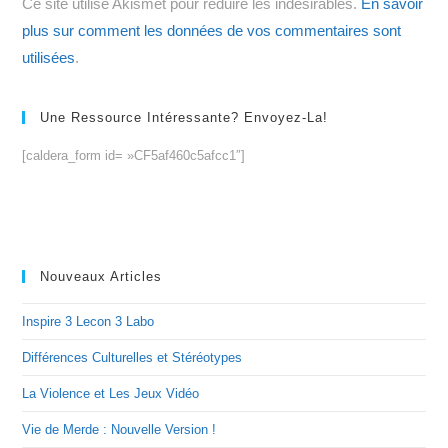
Ce site utilise Akismet pour réduire les indésirables.
En savoir
(facultatif)
plus sur comment les données de vos commentaires sont
utilisées
.
Une Ressource Intéressante? Envoyez-La!
[caldera_form id= »CF5af460c5afcc1″]
Nouveaux Articles
Inspire 3 Lecon 3 Labo
Différences Culturelles et Stéréotypes
La Violence et Les Jeux Vidéo
Vie de Merde : Nouvelle Version !