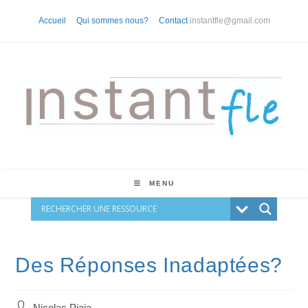
Skip
Accueil
Qui sommes nous?
Contact
instantfle@gmail.com
to
content
MENU
Des Réponses Inadaptées?
Auteur/autrice
Nicolas Piaia