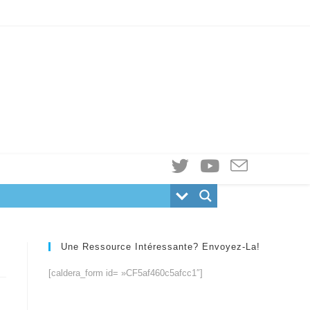
Une Ressource Intéressante? Envoyez-La!
[caldera_form id= »CF5af460c5afcc1″]