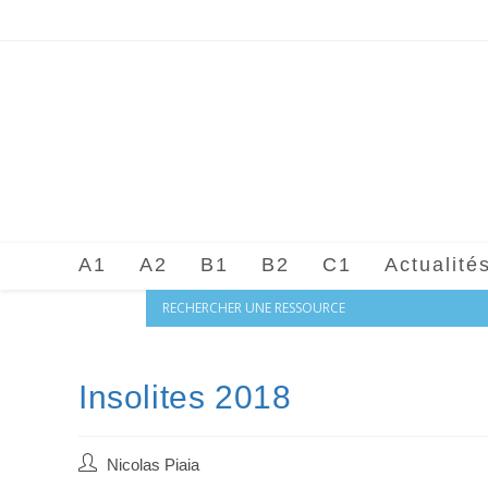
Skip
to
content
A1
A2
B1
B2
C1
Actualité
Insolites 2018
Auteur/autrice
Nicolas Piaia
de