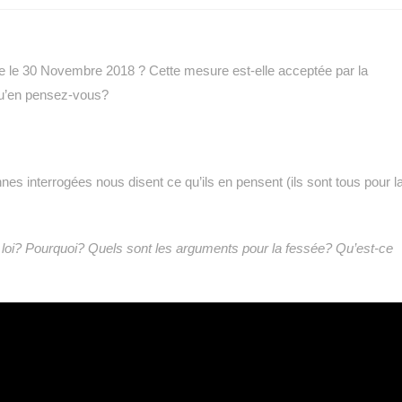
sée le 30 Novembre 2018 ? Cette mesure est-elle acceptée par la
 qu’en pensez-vous?
 interrogées nous disent ce qu’ils en pensent (ils sont tous pour l
a loi? Pourquoi? Quels sont les arguments pour la fessée? Qu’est-ce