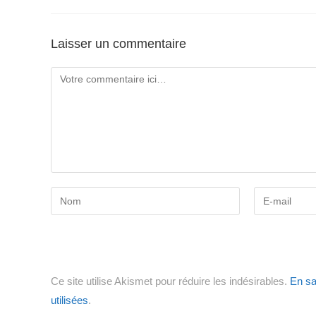
Laisser un commentaire
Comment
Enter
Enter
your
your
name
email
or
address
username
to
Ce site utilise Akismet pour réduire les indésirables.
En sa
to
comment
utilisées
.
comment