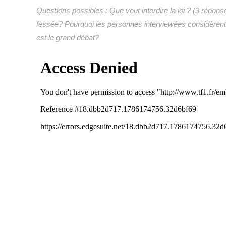
Questions possibles : Que veut interdire la loi ? (3 répon
fessée? Pourquoi les personnes interviewées considèrent 
est le grand débat?