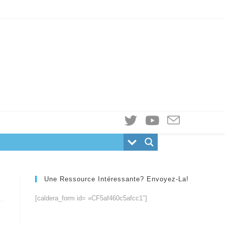
Une Ressource Intéressante? Envoyez-La!
[caldera_form id= »CF5af460c5afcc1″]