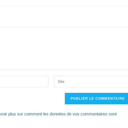
Saisir
l’URL
de
votre
site
voir plus sur comment les données de vos commentaires sont
(facultatif)