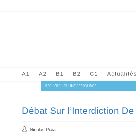
Skip
to
content
A1
A2
B1
B2
C1
Actualité
Débat Sur l’Interdiction D
Auteur/autrice
Nicolas Piaia
de