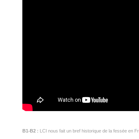
B1-B2 :
LCI nous fait un bref historique de la fessée en F