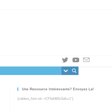
Une Ressource Intéressante? Envoyez-La!
[caldera_form id= »CF5af460c5afcc1″]