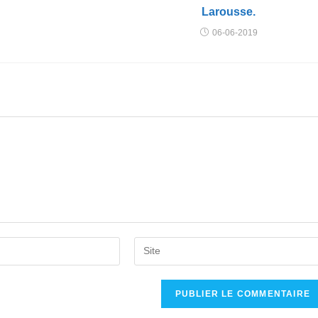
Larousse.
06-06-2019
Saisir
l’URL
de
votre
site