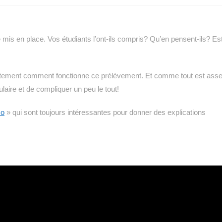
 mis en place. Vos étudiants l’ont-ils compris? Qu’en pensent-ils? Es
rètement comment fonctionne ce prélèvement. Et comme tout est ass
laire et de compliquer un peu le tout!
co
» qui sont toujours intéressantes pour donner des explications