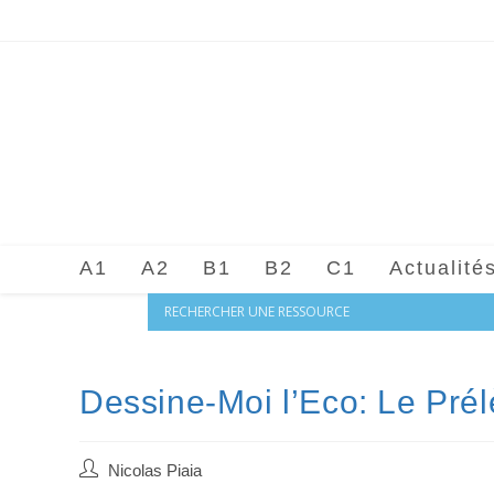
Skip
to
content
A1
A2
B1
B2
C1
Actualité
Dessine-Moi l’Eco: Le Pré
Auteur/autrice
Nicolas Piaia
de