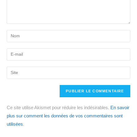
Enter
your
name
Enter
or
your
username
email
Saisir
to
address
l’URL
comment
to
de
comment
votre
site
Ce site utilise Akismet pour réduire les indésirables.
En savoir
(facultatif)
plus sur comment les données de vos commentaires sont
utilisées
.