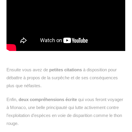
Ensuite vous avez de
petites citations
à disposition pour
débattre à propos de la surpêche et de ses conséquences
plus que néfastes.
Enfin,
deux compréhensions écrite
qui vous feront voyager
à Monaco, une belle principauté qui lutte activement contre
l’exploitation d’espèces en voie de disparition comme le thon
rouge.