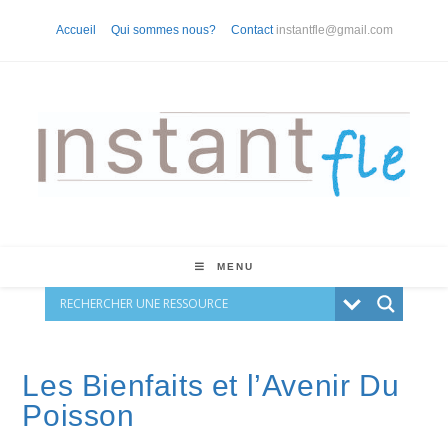
Skip
Accueil
Qui sommes nous?
Contact
instantfle@gmail.com
to
content
MENU
Les Bienfaits et l’Avenir Du
Poisson