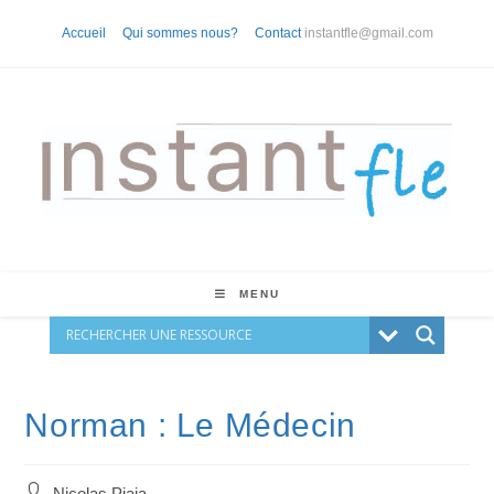
Skip
Accueil
Qui sommes nous?
Contact
instantfle@gmail.com
to
content
MENU
Norman : Le Médecin
Auteur/autrice
Nicolas Piaia