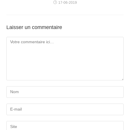
17-06-2019
Laisser un commentaire
Comment
Enter
your
name
Enter
or
your
username
email
Saisir
to
address