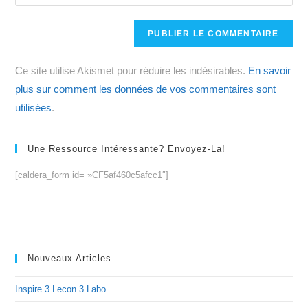
l’URL
comment
to
de
comment
votre
site
Ce site utilise Akismet pour réduire les indésirables.
En savoir
(facultatif)
plus sur comment les données de vos commentaires sont
utilisées
.
Une Ressource Intéressante? Envoyez-La!
[caldera_form id= »CF5af460c5afcc1″]
Nouveaux Articles
Inspire 3 Lecon 3 Labo