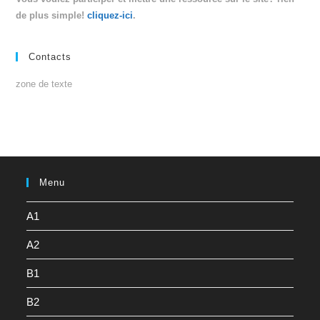
de plus simple!
cliquez-ici
.
Contacts
zone de texte
Menu
A1
A2
B1
B2