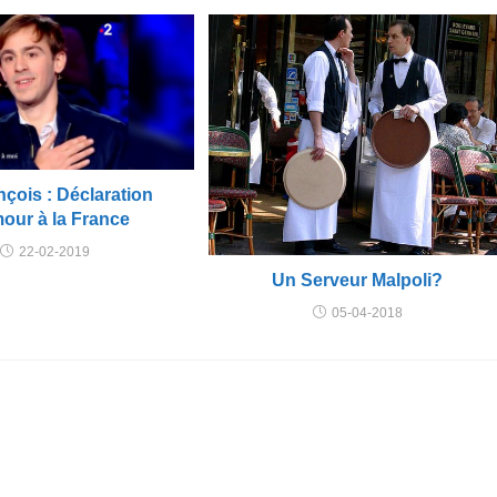
ançois : Déclaration
our à la France
22-02-2019
Un Serveur Malpoli?
05-04-2018