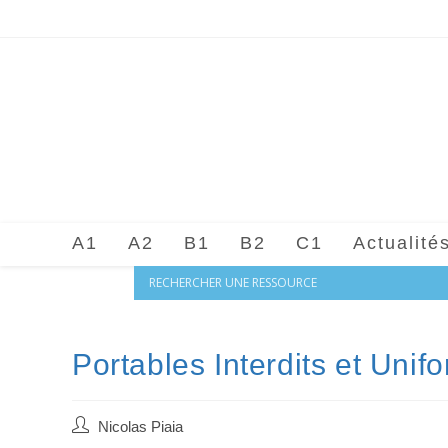
Skip
to
content
A1
A2
B1
B2
C1
Actualité
Portables Interdits et Unif
Auteur/autrice
Nicolas Piaia
de