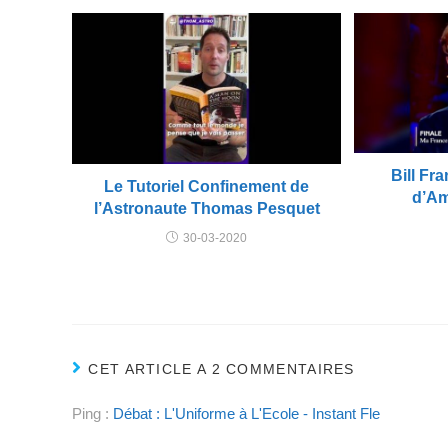
Bill Fr
Le Tutoriel Confinement de
d’Am
l’Astronaute Thomas Pesquet
30-03-2020
CET ARTICLE A 2 COMMENTAIRES
Ping :
Débat : L'Uniforme à L'Ecole - Instant Fle