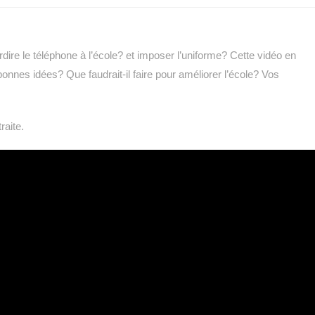
erdire le téléphone à l’école? et imposer l’uniforme? Cette vidéo en
nnes idées? Que faudrait-il faire pour améliorer l’école?
Vos
raite.