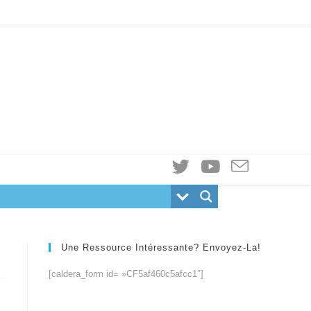
Une Ressource Intéressante? Envoyez-La!
[caldera_form id= »CF5af460c5afcc1″]