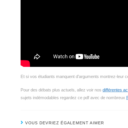
Et si vos étudiants manquent d’arguments montrez-leur c
Pour des débats plus actuels, allez voir nos
différentes ac
sujets indémodables regardez ce pdf avec de nombreux
VOUS DEVRIEZ ÉGALEMENT AIMER