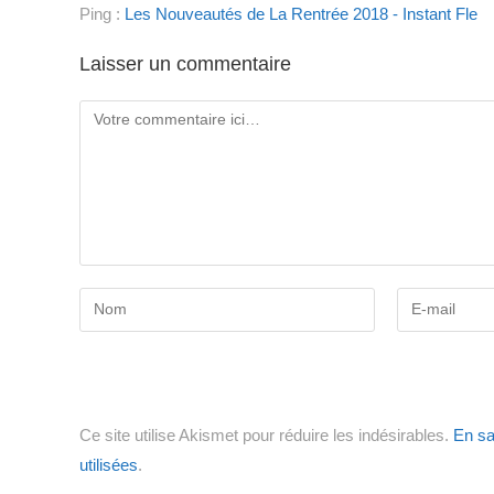
Ping :
Les Nouveautés de La Rentrée 2018 - Instant Fle
Laisser un commentaire
Comment
Enter
Enter
your
your
name
email
or
address
username
to
Ce site utilise Akismet pour réduire les indésirables.
En sa
to
comment
utilisées
.
comment