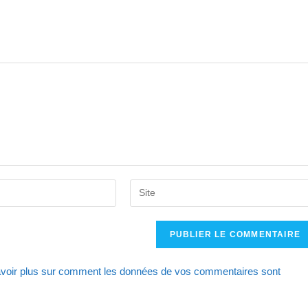
Saisir
l’URL
de
votre
site
voir plus sur comment les données de vos commentaires sont
(facultatif)