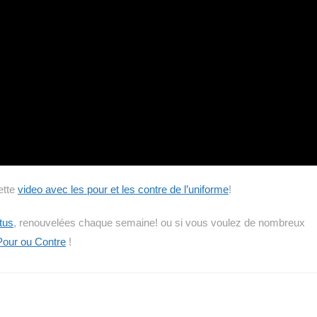
ette
video avec les pour et les contre de l’uniforme
!
tus
, renouvelées chaque semaine! ou si vous voulez de nombreux
Pour ou Contre
!