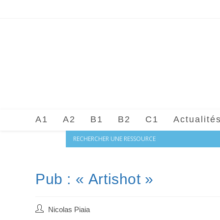
Skip
to
content
A1
A2
B1
B2
C1
Actualité
Pub : « Artishot »
Auteur/autrice
Nicolas Piaia
de