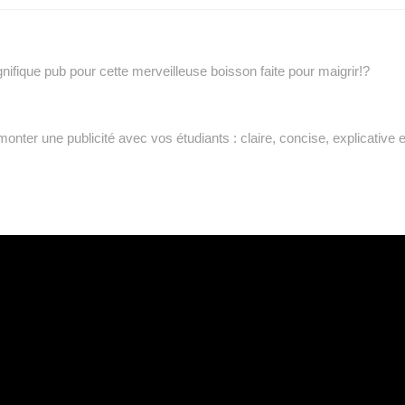
ique pub pour cette merveilleuse boisson faite pour maigrir!?
monter une publicité avec vos étudiants : claire, concise, explicative e