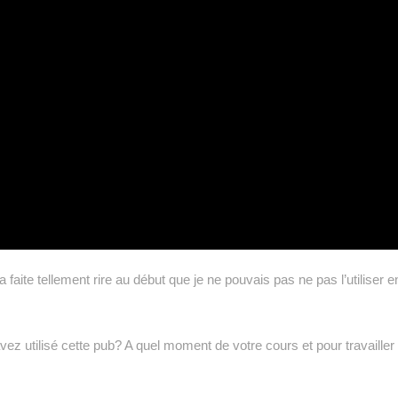
ite tellement rire au début que je ne pouvais pas ne pas l’utiliser e
ez utilisé cette pub? A quel moment de votre cours et pour travailler