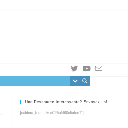
Une Ressource Intéressante? Envoyez-La!
[caldera_form id= »CF5af460c5afcc1″]