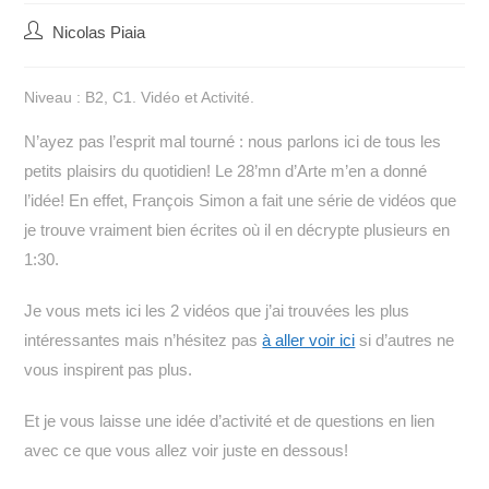
Auteur/autrice
Nicolas Piaia
de
la
Niveau : B2, C1. Vidéo et Activité.
publication :
N’ayez pas l’esprit mal tourné : nous parlons ici de tous les
petits plaisirs du quotidien! Le 28’mn d’Arte m’en a donné
l’idée! En effet, François Simon a fait une série de vidéos que
je trouve vraiment bien écrites où il en décrypte plusieurs en
1:30.
Je vous mets ici les 2 vidéos que j’ai trouvées les plus
intéressantes mais n’hésitez pas
à aller voir ici
si d’autres ne
vous inspirent pas plus.
Et je vous laisse une idée d’activité et de questions en lien
avec ce que vous allez voir juste en dessous!