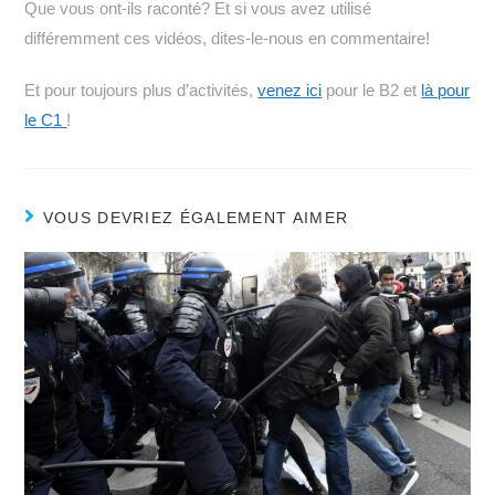
Que vous ont-ils raconté? Et si vous avez utilisé
différemment ces vidéos, dites-le-nous en commentaire!
Et pour toujours plus d’activités,
venez ici
pour le B2 et
là pour
le C1
!
VOUS DEVRIEZ ÉGALEMENT AIMER