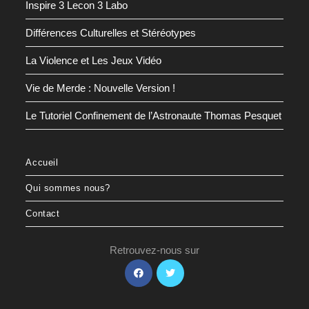
Inspire 3 Lecon 3 Labo
Différences Culturelles et Stéréotypes
La Violence et Les Jeux Vidéo
Vie de Merde : Nouvelle Version !
Le Tutoriel Confinement de l’Astronaute Thomas Pesquet
Accueil
Qui sommes nous?
Contact
Retrouvez-nous sur
S’ouvre
S’ouvre
dans
dans
un
un