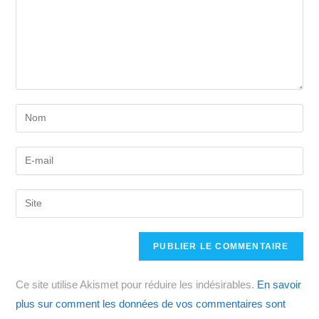
Enter
your
name
Enter
or
your
username
email
Saisir
to
address
l’URL
comment
to
de
comment
votre
site
Ce site utilise Akismet pour réduire les indésirables.
En savoir
(facultatif)
plus sur comment les données de vos commentaires sont