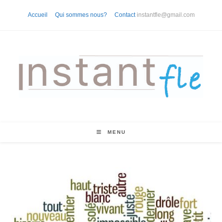
Skip
Accueil
Qui sommes nous?
Contact
instantfle@gmail.com
to
content
MENU