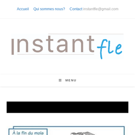
Skip
Accueil
Qui sommes nous?
Contact
instantfle@gmail.com
to
content
MENU