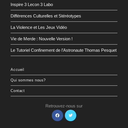
Inspire 3 Lecon 3 Labo
Différences Culturelles et Stéréotypes
La Violence et Les Jeux Vidéo
Vie de Merde : Nouvelle Version !
Le Tutoriel Confinement de l’Astronaute Thomas Pesquet
Accueil
Qui sommes nous?
Contact
Retrouvez-nous sur
S’ouvre
S’ouvre
dans
dans
un
un