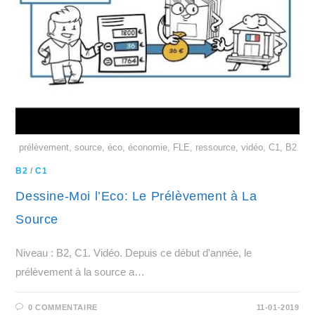
prélèvement, source, éco, économie, FLE, ressource, vidéo, C1, B2
B2
/
C1
Dessine-Moi l’Eco: Le Prélèvement à La
Source
Niveau : B2, C1. Vidéo. Depuis ce début d'année, le
prélèvement à la source a…
0 COMMENTAIRE
11-01-2019