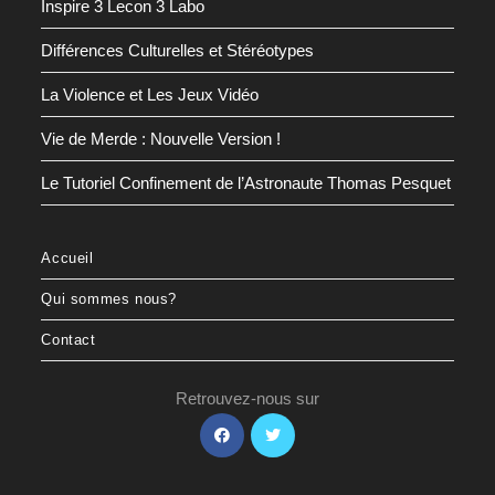
Inspire 3 Lecon 3 Labo
Différences Culturelles et Stéréotypes
La Violence et Les Jeux Vidéo
Vie de Merde : Nouvelle Version !
Le Tutoriel Confinement de l’Astronaute Thomas Pesquet
Accueil
Qui sommes nous?
Contact
Retrouvez-nous sur
S’ouvre
S’ouvre
dans
dans
un
un