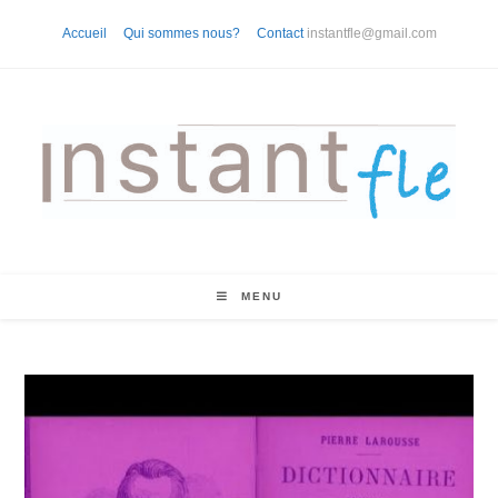
Skip
Accueil
Qui sommes nous?
Contact
instantfle@gmail.com
to
content
MENU