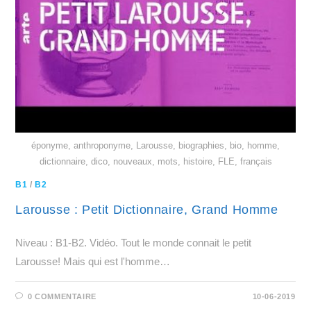
éponyme, anthroponyme, Larousse, biographies, bio, homme,
dictionnaire, dico, nouveaux, mots, histoire, FLE, français
B1
/
B2
Larousse : Petit Dictionnaire, Grand Homme
Niveau : B1-B2. Vidéo. Tout le monde connait le petit
Larousse! Mais qui est l'homme…
0 COMMENTAIRE
10-06-2019