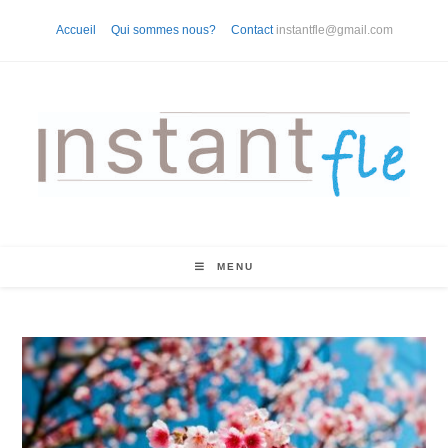
Skip
Accueil
Qui sommes nous?
Contact
instantfle@gmail.com
to
content
MENU