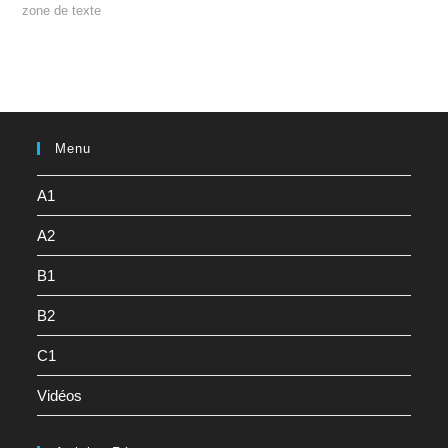
zone de texte
Menu
A1
A2
B1
B2
C1
Vidéos