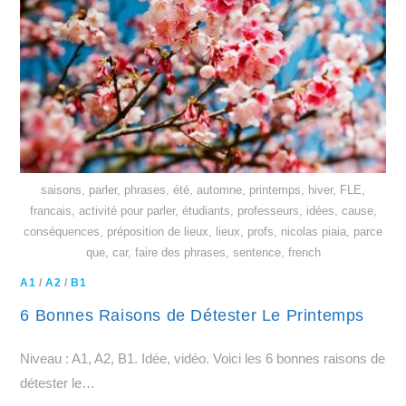
saisons, parler, phrases, été, automne, printemps, hiver, FLE,
francais, activité pour parler, étudiants, professeurs, idées, cause,
conséquences, préposition de lieux, lieux, profs, nicolas piaia, parce
que, car, faire des phrases, sentence, french
A1
/
A2
/
B1
6 Bonnes Raisons de Détester Le Printemps
Niveau : A1, A2, B1. Idée, vidéo. Voici les 6 bonnes raisons de
détester le…