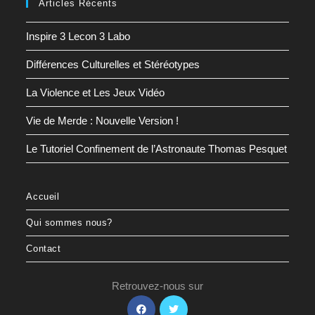
Articles Récents
Inspire 3 Lecon 3 Labo
Différences Culturelles et Stéréotypes
La Violence et Les Jeux Vidéo
Vie de Merde : Nouvelle Version !
Le Tutoriel Confinement de l’Astronaute Thomas Pesquet
Accueil
Qui sommes nous?
Contact
Retrouvez-nous sur
S’ouvre
S’ouvre