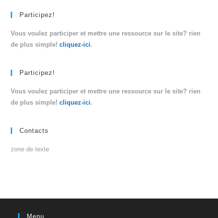
Participez!
Vous voulez participer et mettre une ressource sur le site? rien
de plus simple!
cliquez-ici
.
Participez!
Vous voulez participer et mettre une ressource sur le site? rien
de plus simple!
cliquez-ici
.
Contacts
zone de texte
Menu