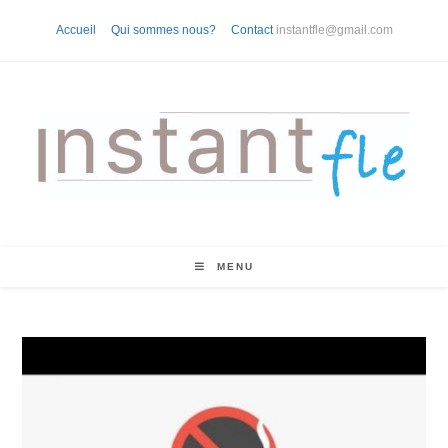
Skip
Accueil
Qui sommes nous?
Contact
instantfle@gmail.com
to
content
MENU