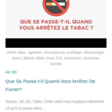
arrêter, tabac, cigarettes, conséquences, avantages, désavantages,
atouts, défauts, débat, fumer, FLE, professeurs, ressources,
activités
A2
/
B1
Que Se Passe-t-il Quand Vous Arrêtez De
Fumer?
Niveau : A2, B1. Vidéo. Cette vidéo nous explique clairement
ce qu'il se passe dans…