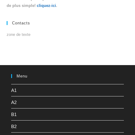
de plus simple!
cliquez-ici
.
Contacts
zone de texte
Menu
A1
A2
B1
B2