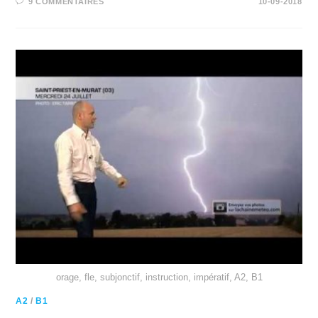
9 COMMENTAIRES
10-09-2018
orage, fle, subjonctif, instruction, impératif, A2, B1
A2
/
B1