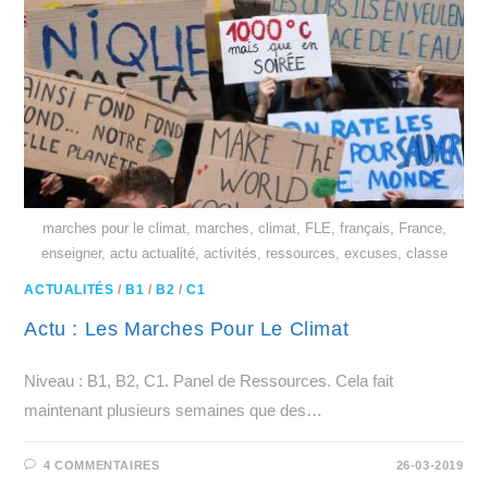
marches pour le climat, marches, climat, FLE, français, France,
enseigner, actu actualité, activités, ressources, excuses, classe
ACTUALITÉS
/
B1
/
B2
/
C1
Actu : Les Marches Pour Le Climat
Niveau : B1, B2, C1. Panel de Ressources. Cela fait
maintenant plusieurs semaines que des…
4 COMMENTAIRES
26-03-2019