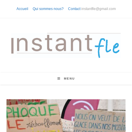
Skip
Accueil
Qui sommes nous?
Contact
instantfle@gmail.com
to
content
MENU