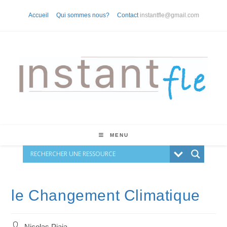
Skip
Accueil
Qui sommes nous?
Contact
instantfle@gmail.com
to
content
MENU
le Changement Climatique
Auteur/autrice
Nicolas Piaia