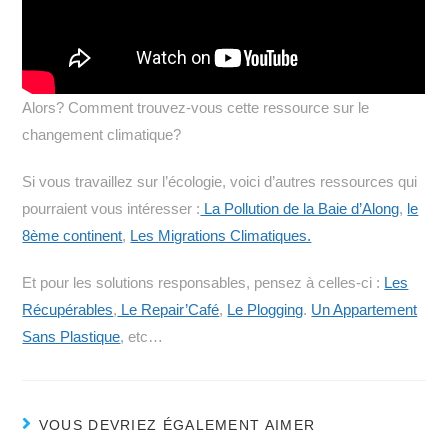
Alors? Comment trouvez-vous cette ressource sur le
changement climatique?
Si vous travaillez sur l’écologie, voici d’autres ressources qui
pourraient vous intéresser :
La Pollution de la Baie d’Along
,
le
8ème continent
,
Les Migrations Climatiques.
Et pour les solutions responsables, pensez à celles-ci :
Les
Récupérables
,
Le Repair’Café
,
Le Plogging
.
Un Appartement
Sans Plastique
, etc…
VOUS DEVRIEZ ÉGALEMENT AIMER