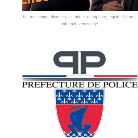
fle, mensonge, discours, instantfle, metaphore, registre, formel,
informel, vernissage