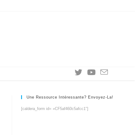
Une Ressource Intéressante? Envoyez-La!
[caldera_form id= »CF5af460c5afcc1″]