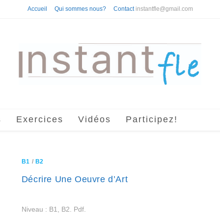
Accueil
Qui sommes nous?
Contact
instantfle@gmail.com
s
Exercices
Vidéos
Participez!
B1
/
B2
Décrire Une Oeuvre d’Art
Niveau : B1, B2. Pdf.