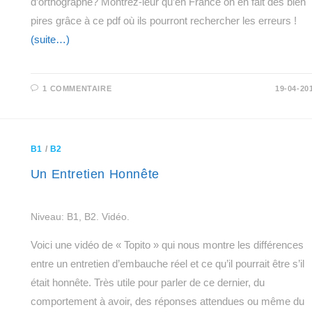
d’orthographe? Montrez-leur qu’en France on en fait des bien
pires grâce à ce pdf où ils pourront rechercher les erreurs !
(suite…)
1 COMMENTAIRE
19-04-20
B1
/
B2
Un Entretien Honnête
Niveau: B1, B2. Vidéo.
Voici une vidéo de « Topito » qui nous montre les différences
entre un entretien d’embauche réel et ce qu’il pourrait être s’il
était honnête. Très utile pour parler de ce dernier, du
comportement à avoir, des réponses attendues ou même du