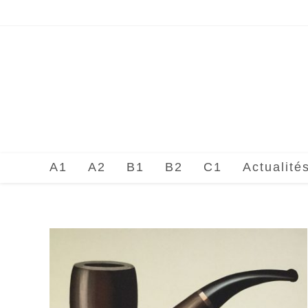
Skip
to
content
A1
A2
B1
B2
C1
Actualité