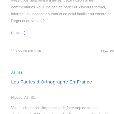
avez-vous déjà pensé à utiliser cette vidéo sur les
commentaires YouTube afin de parler du discours formel,
informel, du langage courant et de celui familier ou encore de
l’argot et du verlan ?
(suite…)
0 COMMENTAIRE
24-10-20
A2
/
B1
Les Fautes d’Orthographe En France
Niveau: A2, B1.
Vos étudiants ont l’impression de faire trop de fautes