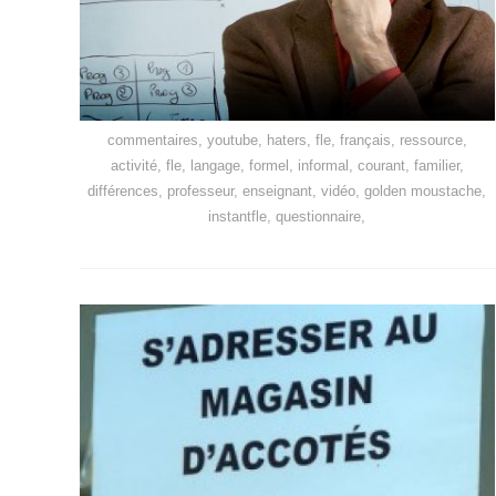
commentaires, youtube, haters, fle, français, ressource,
activité, fle, langage, formel, informal, courant, familier,
différences, professeur, enseignant, vidéo, golden moustache,
instantfle, questionnaire,