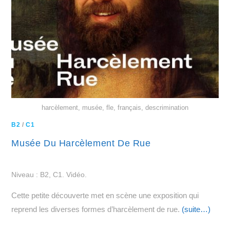
harcèlement, musée, fle, français, descrimination
B2
/
C1
Musée Du Harcèlement De Rue
Niveau : B2, C1. Vidéo.
Cette petite découverte met en scène une exposition qui
reprend les diverses formes d’harcèlement de rue.
(suite…)