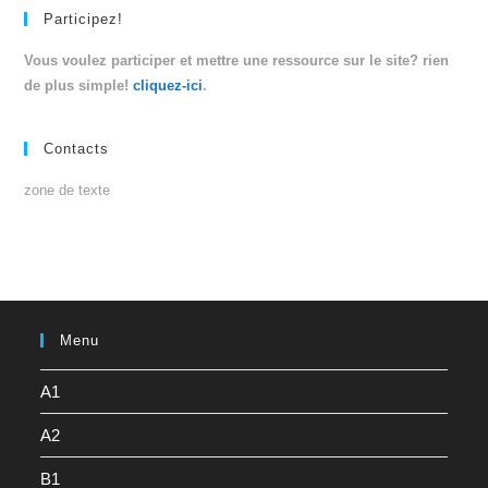
Participez!
Vous voulez participer et mettre une ressource sur le site? rien
de plus simple!
cliquez-ici
.
Contacts
zone de texte
Menu
A1
A2
B1