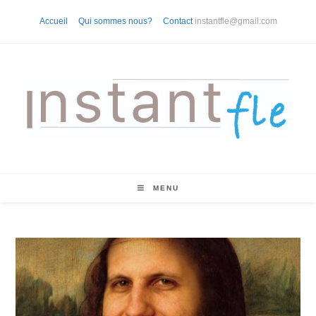
Skip
Accueil
Qui sommes nous?
Contact
instantfle@gmail.com
to
content
MENU