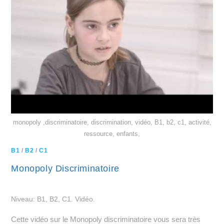
monopoly ,discriminatoire, discrimination, vidéo, B1, b2, c1, activité,
ressource, enfants,
B1
/
B2
/
C1
Monopoly Discriminatoire
Niveau: B1, B2, C1. Vidéo.
Cette vidéo sur le Monopoly discriminatoire vous sera très