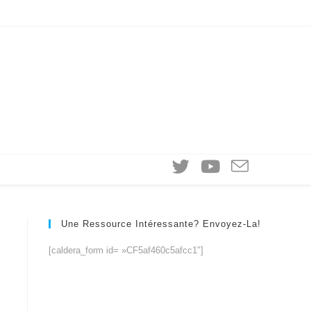
Une Ressource Intéressante? Envoyez-La!
[caldera_form id= »CF5af460c5afcc1″]