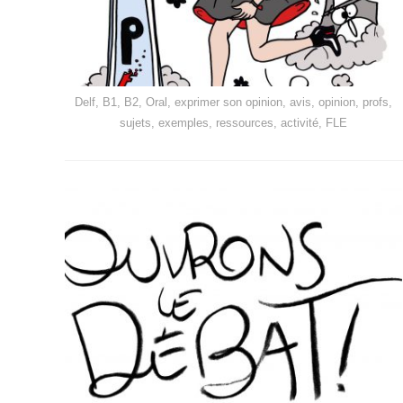
Delf, B1, B2, Oral, exprimer son opinion, avis, opinion, profs,
sujets, exemples, ressources, activité, FLE