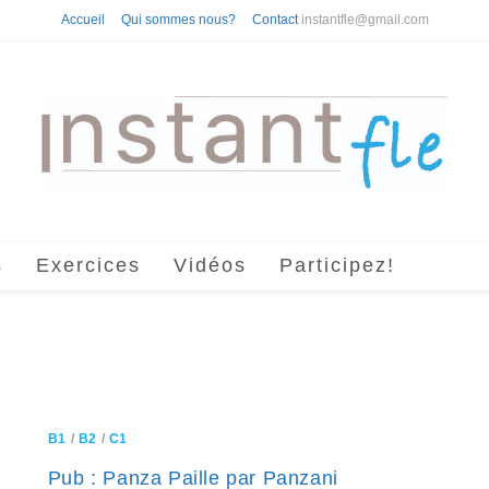
Accueil
Qui sommes nous?
Contact
instantfle@gmail.com
s
Exercices
Vidéos
Participez!
B1
/
B2
/
C1
Pub : Panza Paille par Panzani