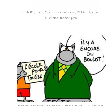
DELF B1, parler, Oral, expression orale, DELF, B1, sujets,
exemples, thématiques,
blagues, devinettes, fle, français, french, jokes, FLE, activités,