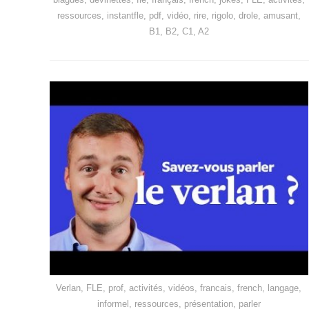
ressources, instantfle, pdf, vidéo, rire, rigolo, drole, amusant,
B1, B2, C1, A2
Verlan, FLE, prof, activités, vidéos, francais, french, langage,
informel, ressources, présentation, parler