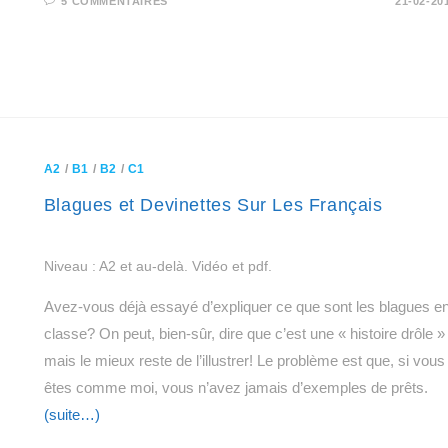
5 COMMENTAIRES
21-02-20
A2
/
B1
/
B2
/
C1
Blagues et Devinettes Sur Les Français
Niveau : A2 et au-delà. Vidéo et pdf.
Avez-vous déjà essayé d’expliquer ce que sont les blagues e
classe? On peut, bien-sûr, dire que c’est une « histoire drôle »
mais le mieux reste de l’illustrer! Le problème est que, si vous
êtes comme moi, vous n’avez jamais d’exemples de prêts.
(suite…)