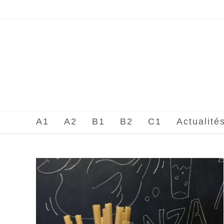
Skip
to
content
A1
A2
B1
B2
C1
Actualité