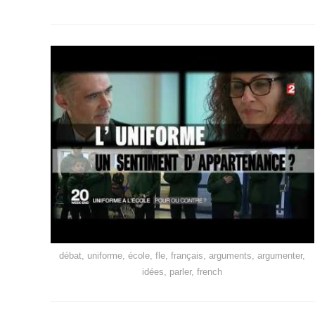
débat, uniforme, école, fle, français, arguments, argumenter,
idées, parler, french