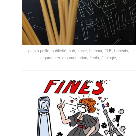
panza paille, publicité, pub, ironie, humour, FLE, français,
argumenter, argumentation, écolo, écologie,