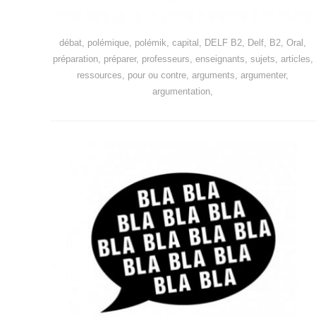
débat, polémique, polémik, capital, DELF B2, Delf, B2, Oral,
préparation, préparer, professeurs, enseignants, sujets, articles,
ressources, pour ou contre, arguments, argumenter,
argumentation,