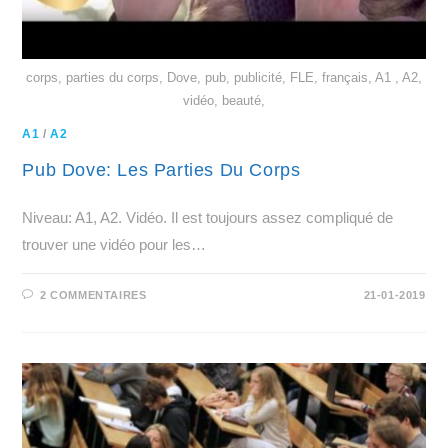
corps, parties du corps, Dove, pub, publicité, FLE, français, A1 , A2,
vidéo, beauté,
A1
/
A2
Pub Dove: Les Parties Du Corps
Niveau: A1, A2. Vidéo. Il est toujours assez compliqué de
trouver une vidéo pour les…
2 COMMENTAIRES
21-01-2019