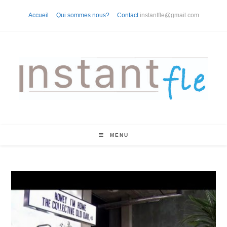
Skip
Accueil
Qui sommes nous?
Contact
instantfle@gmail.com
to
content
MENU