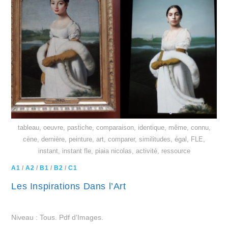
tableau, oeuvre, pastiche, comparaison, identique, même, connu,
cène, dernière, peinture, art, comparer, similitudes, égal, FLE,
instant, instant fle, piaia nicolas, activité, ressource
A1
/
A2
/
B1
/
B2
/
C1
Les Inspirations Dans l’Art
Niveau : Tous. Pdf d’Images.