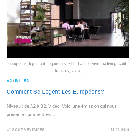
européens, logement, logements, FLE, habiter, vivre, coliving, coût,
français, vivre,
A2
/
B1
/
B2
Comment Se Logent Les Européens?
Niveau : de A2 à B2. Vidéo. Voici une émission qui nous
présente comment les…
2 COMMENTAIRES
31-01-2019