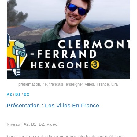
présentation, fle, français, enseigner, villes, France, Oral
A2
/
B1
/
B2
Présentation : Les Villes En France
Niveau : A2, B1, B2. Vidéo.
Vous avez du mal à dynamiser vos étudiants lorsqu’ils font