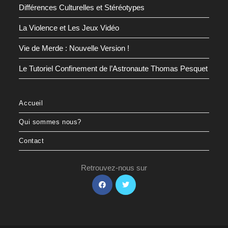
Différences Culturelles et Stéréotypes
La Violence et Les Jeux Vidéo
Vie de Merde : Nouvelle Version !
Le Tutoriel Confinement de l’Astronaute Thomas Pesquet
Accueil
Qui sommes nous?
Contact
Retrouvez-nous sur
S’ouvre
S’ouvre
dans
dans
un
un
nouvel
nouvel