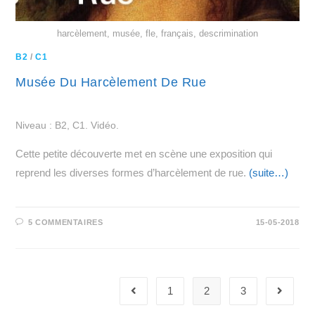
harcèlement, musée, fle, français, descrimination
B2
/
C1
Musée Du Harcèlement De Rue
Niveau : B2, C1. Vidéo.
Cette petite découverte met en scène une exposition qui
reprend les diverses formes d’harcèlement de rue.
(suite…)
5 COMMENTAIRES
15-05-2018
1
2
3
Go to the previous page
Aller à 