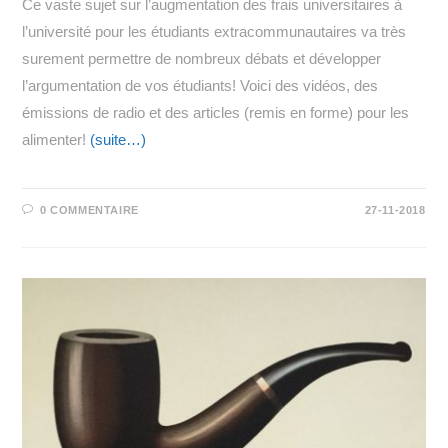
Ce vaste sujet sur l’augmentation des frais universitaires à
l’université pour les étudiants extracommunautaires va très
surement permettre de nombreux débats et développer
l’argumentation de vos étudiants! Voici des vidéos, des
émissions de radio et des articles (remis en forme) pour les
alimenter!
(suite…)
0 COMMENTAIRE
27-11-2018