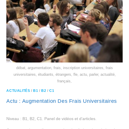
débat, argumentation, frais, inscription universitaires, frais
universitaires, étudiants, étrangers, fle, actu, parler, actualité,
français,
ACTUALITÉS
/
B1
/
B2
/
C1
Actu : Augmentation Des Frais Universitaires
Niveau : B1, B2, C1. Panel de vidéos et d’articles.