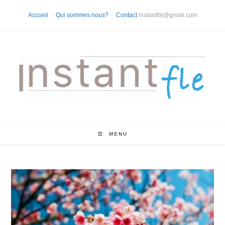
Skip
Accueil
Qui sommes nous?
Contact
instantfle@gmail.com
to
content
MENU