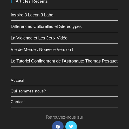
Articles Récents
Inspire 3 Lecon 3 Labo
Différences Culturelles et Stéréotypes
La Violence et Les Jeux Vidéo
Vie de Merde : Nouvelle Version !
Le Tutoriel Confinement de l’Astronaute Thomas Pesquet
Accueil
Qui sommes nous?
Contact
Retrouvez-nous sur
S’ouvre
S’ouvre