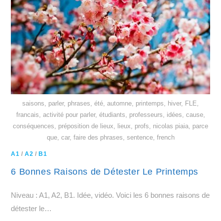
saisons, parler, phrases, été, automne, printemps, hiver, FLE,
francais, activité pour parler, étudiants, professeurs, idées, cause,
conséquences, préposition de lieux, lieux, profs, nicolas piaia, parce
que, car, faire des phrases, sentence, french
A1
/
A2
/
B1
6 Bonnes Raisons de Détester Le Printemps
Niveau : A1, A2, B1. Idée, vidéo. Voici les 6 bonnes raisons de
détester le…