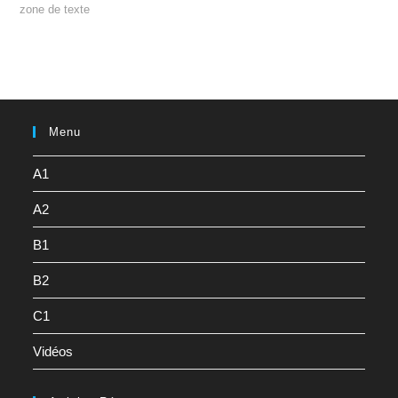
zone de texte
Menu
A1
A2
B1
B2
C1
Vidéos