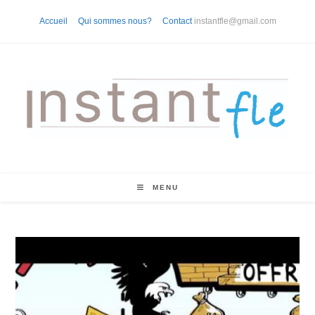
Skip
Accueil
Qui sommes nous?
Contact
instantfle@gmail.com
to
content
MENU