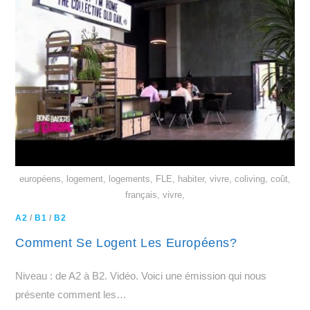
européens, logement, logements, FLE, habiter, vivre, coliving, coût,
français, vivre,
A2
/
B1
/
B2
Comment Se Logent Les Européens?
Niveau : de A2 à B2. Vidéo. Voici une émission qui nous
présente comment les…