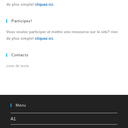
de plus simple!
cliquez-ici
.
Participez!
Vous voulez participer et mettre une ressource sur le site? rien
de plus simple!
cliquez-ici
.
Contacts
zone de texte
Menu
A1