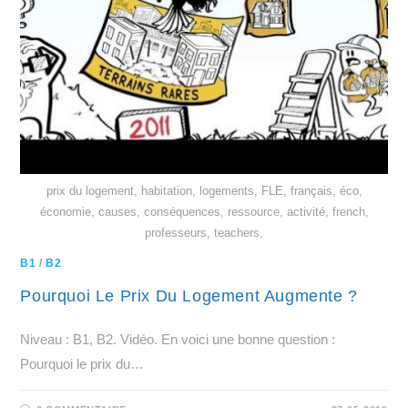
prix du logement, habitation, logements, FLE, français, éco,
économie, causes, conséquences, ressource, activité, french,
professeurs, teachers,
B1
/
B2
Pourquoi Le Prix Du Logement Augmente ?
Niveau : B1, B2. Vidéo. En voici une bonne question :
Pourquoi le prix du…