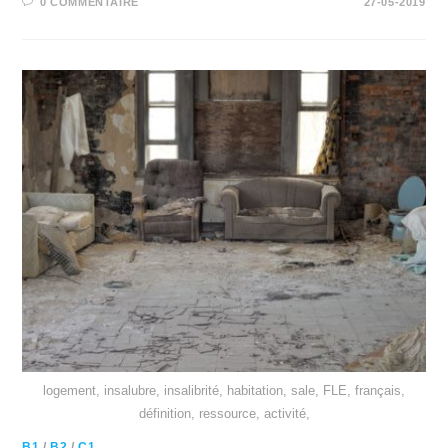
0 COMMENTAIRE
27-05-2019
logement, insalubre, insalibrité, habitation, sale, FLE, français,
définition, ressource, activité,
B1
/
B2
/
C1