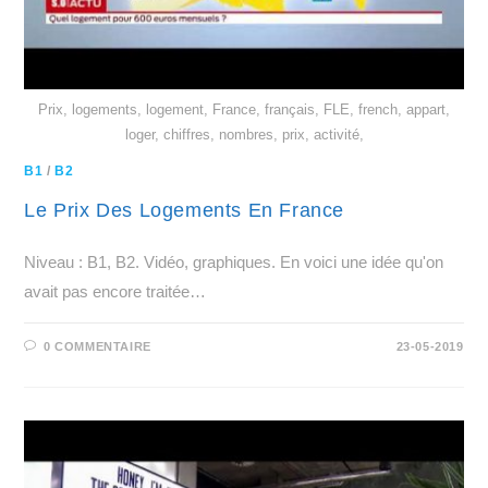
Prix, logements, logement, France, français, FLE, french, appart,
loger, chiffres, nombres, prix, activité,
B1
/
B2
Le Prix Des Logements En France
Niveau : B1, B2. Vidéo, graphiques. En voici une idée qu'on
avait pas encore traitée…
0 COMMENTAIRE
23-05-2019