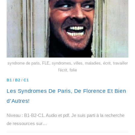
syndrome de paris, FLE, syndromes, villes, maladies, écrit, travailler
l'écrit, folie
B1
/
B2
/
C1
Les Syndromes De Paris, De Florence Et Bien
d’Autres!
Niveau : B1-B2-C1. Audio et pdf. Je suis parti à la recherche
de ressources sur…