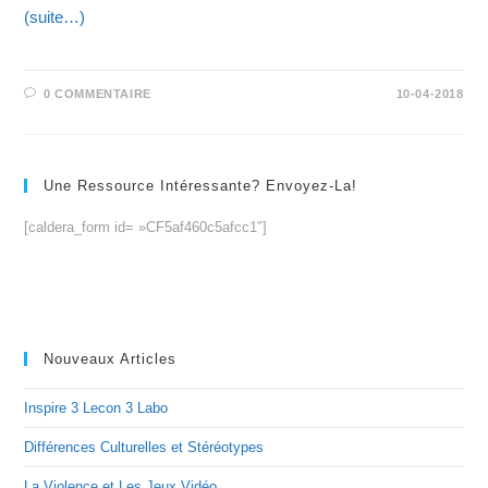
(suite…)
0 COMMENTAIRE
10-04-2018
Une Ressource Intéressante? Envoyez-La!
[caldera_form id= »CF5af460c5afcc1″]
Nouveaux Articles
Inspire 3 Lecon 3 Labo
Différences Culturelles et Stéréotypes
La Violence et Les Jeux Vidéo