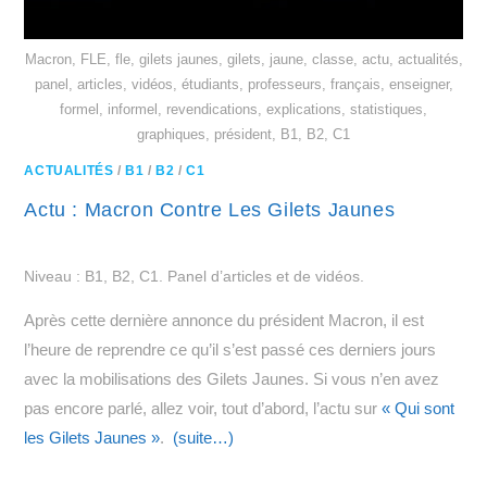
Macron, FLE, fle, gilets jaunes, gilets, jaune, classe, actu, actualités,
panel, articles, vidéos, étudiants, professeurs, français, enseigner,
formel, informel, revendications, explications, statistiques,
graphiques, président, B1, B2, C1
ACTUALITÉS
/
B1
/
B2
/
C1
Actu : Macron Contre Les Gilets Jaunes
Niveau : B1, B2, C1. Panel d’articles et de vidéos.
Après cette dernière annonce du président Macron, il est
l’heure de reprendre ce qu’il s’est passé ces derniers jours
avec la mobilisations des Gilets Jaunes. Si vous n’en avez
pas encore parlé, allez voir, tout d’abord, l’actu sur
« Qui sont
les Gilets Jaunes »
.
(suite…)