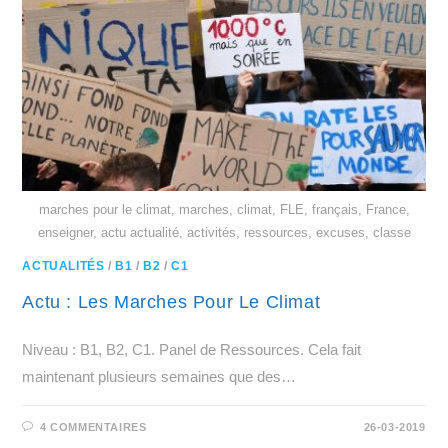
marches pour le climat, marches, climat, FLE, français, France,
enseigner, actu actualité, activités, ressources, excuses, classe
ACTUALITÉS
/
B1
/
B2
/
C1
Actu : Les Marches Pour Le Climat
Niveau : B1, B2, C1. Panel de Ressources. Cela fait
maintenant plusieurs semaines que des…
4 COMMENTAIRES
26-03-2019