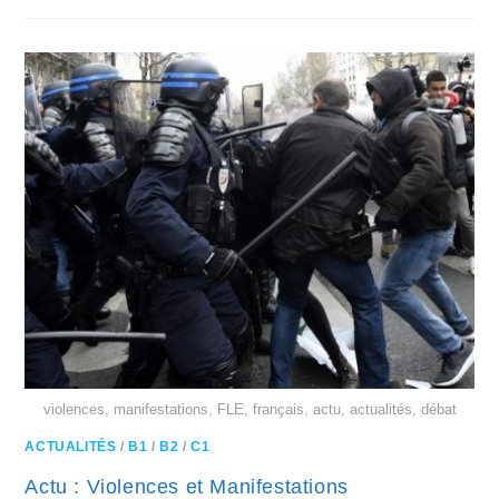
violences, manifestations, FLE, français, actu, actualités, débat
ACTUALITÉS
/
B1
/
B2
/
C1
Actu : Violences et Manifestations