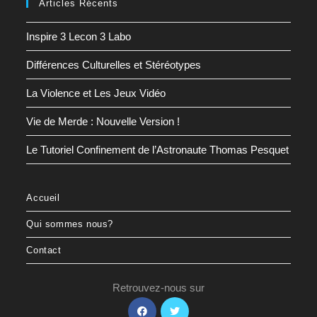
Articles Récents
Inspire 3 Lecon 3 Labo
Différences Culturelles et Stéréotypes
La Violence et Les Jeux Vidéo
Vie de Merde : Nouvelle Version !
Le Tutoriel Confinement de l’Astronaute Thomas Pesquet
Accueil
Qui sommes nous?
Contact
Retrouvez-nous sur
S’ouvre
S’ouvre