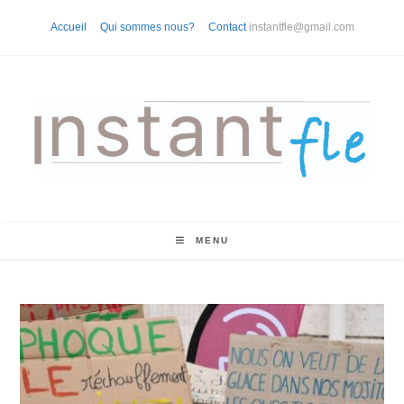
Skip
Accueil
Qui sommes nous?
Contact
instantfle@gmail.com
to
content
MENU