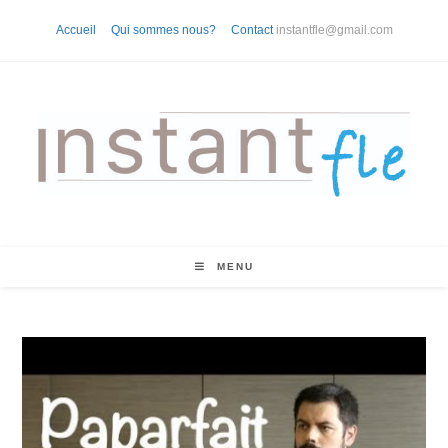
Skip
Accueil
Qui sommes nous?
Contact
instantfle@gmail.com
to
content
MENU