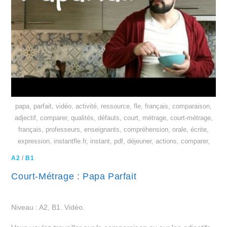
papa, parfait, vidéo, activité, ressource, fle, français, comparaison,
adjectif, comparer, qualités, défauts, court, métrage, court-métrage,
français, professeurs, enseignants, compréhension, orale, écrite,
expression, instantfle.fr, instant, pdf, déjeuner, actions, comparer,
A2
/
B1
Court-Métrage : Papa Parfait
Niveau : A2, B1. Vidéo.