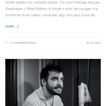
tombe parfois sur certaines perles. Ce court-métrage français
d’animation « What Matters Is Inside » nous fait voyager à la
recherche d’une valise connectée, legs d’un père à son fils.
(suite…)
14 COMMENTAIRES
10-10-2018