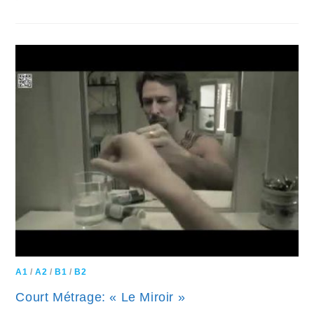
A1
/
A2
/
B1
/
B2
Court Métrage: « Le Miroir »