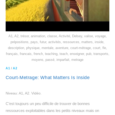
A1, A2, trésor, animation, classe, Activité, Delsey, valise, voyage,
prépositions, pays, futur, activités, ressources, matters, inside,
description, physique, mentale, aventure, court-métrage, court, fle,
français, francais, french, teaching, teach, enseigner, pub, transports,
moyens, passé, imparfait, metrage
A1
/
A2
Court-Metrage: What Matters Is Inside
Niveau: A1, A2. Vidéo.
C’est toujours un peu difficile de trouver de bonnes
ressources exploitables dans les petits niveaux mais on