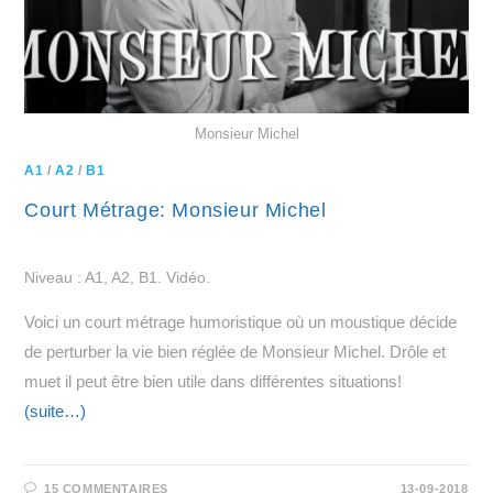
Monsieur Michel
A1
/
A2
/
B1
Court Métrage: Monsieur Michel
Niveau : A1, A2, B1. Vidéo.
Voici un court métrage humoristique où un moustique décide
de perturber la vie bien réglée de Monsieur Michel. Drôle et
muet il peut être bien utile dans différentes situations!
(suite…)
15 COMMENTAIRES
13-09-2018