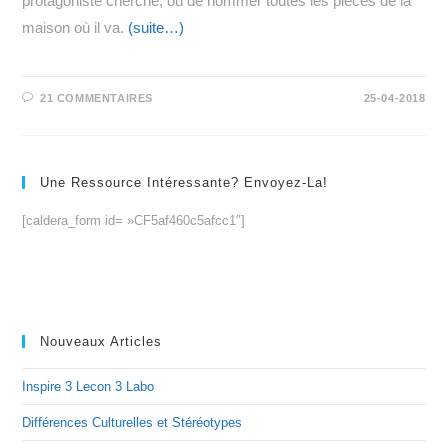
protagoniste cherche, ou de nommer toutes les pièces de la
maison où il va.
(suite…)
21 COMMENTAIRES
25-04-2018
Une Ressource Intéressante? Envoyez-La!
[caldera_form id= »CF5af460c5afcc1″]
Nouveaux Articles
Inspire 3 Lecon 3 Labo
Différences Culturelles et Stéréotypes