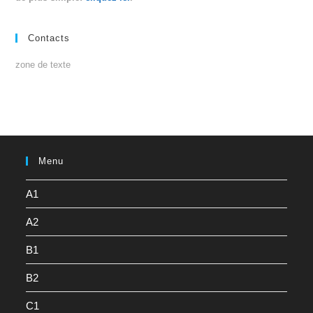
Contacts
zone de texte
Menu
A1
A2
B1
B2
C1