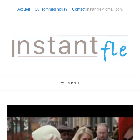
Skip
Accueil
Qui sommes nous?
Contact
instantfle@gmail.com
to
content
MENU