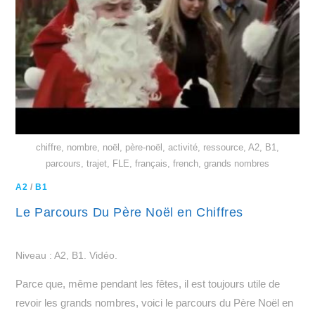
chiffre, nombre, noël, père-noël, activité, ressource, A2, B1,
parcours, trajet, FLE, français, french, grands nombres
A2
/
B1
Le Parcours Du Père Noël en Chiffres
Niveau : A2, B1. Vidéo.
Parce que, même pendant les fêtes, il est toujours utile de
revoir les grands nombres, voici le parcours du Père Noël en