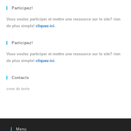
Participez!
Vous voulez participer et mettre une ressource sur le site? rien
de plus simple!
cliquez-ici
.
Participez!
Vous voulez participer et mettre une ressource sur le site? rien
de plus simple!
cliquez-ici
.
Contacts
zone de texte
Menu