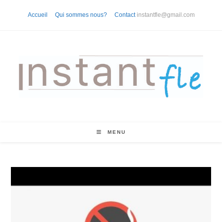
Skip
Accueil
Qui sommes nous?
Contact
instantfle@gmail.com
to
content
MENU