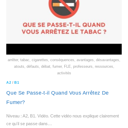
arrêter, tabac, cigarettes, conséquences, avantages, désavantages,
atouts, défauts, débat, fumer, FLE, professeurs, ressources,
activités
A2
/
B1
Que Se Passe-t-il Quand Vous Arrêtez De
Fumer?
Niveau : A2, B1. Vidéo. Cette vidéo nous explique clairement
ce qu'il se passe dans…