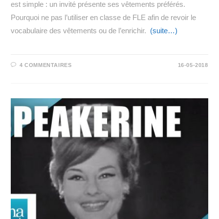
est simple : un invité présente ses vêtements préférés.
Pourquoi ne pas l’utiliser en classe de FLE afin de revoir le
vocabulaire des vêtements ou de l’enrichir.
(suite…)
4 COMMENTAIRES
16-05-2018