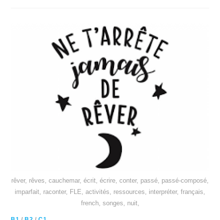
rêver, rêves, cauchemar, écrit, écrire, conter, passé, passé-composé,
imparfait, raconter, FLE, activités, ressources, interpréter, français,
french, songes, nuit,
B1
/
B2
/
C1