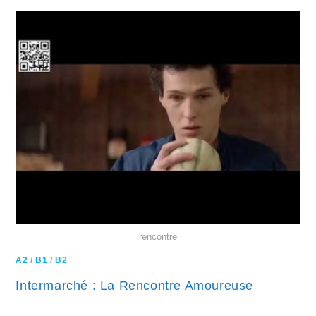
rencontre
A2
/
B1
/
B2
Intermarché : La Rencontre Amoureuse