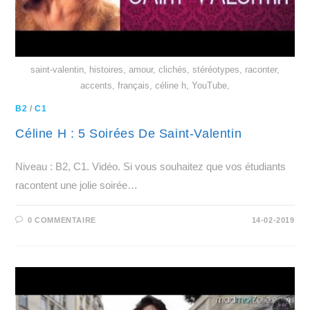
saint-valentin, histoires, amour, clichés, stéréotypes, raconter,
accents, français, céline h, YouTube,
B2
/
C1
Céline H : 5 Soirées De Saint-Valentin
Niveau : B2, C1. Vidéo. Si vous souhaitez que vos étudiants
racontent une jolie soirée…
0 COMMENTAIRE
14-02-2019