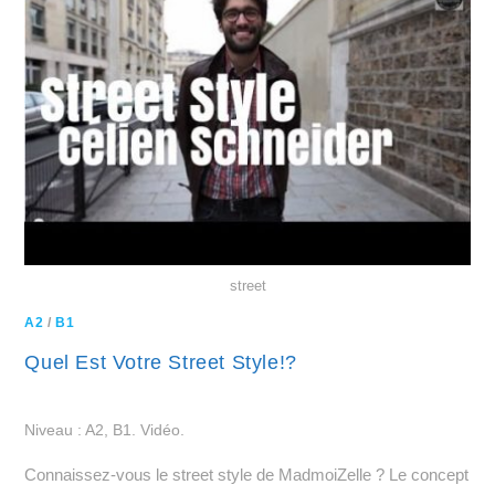
street
A2
/
B1
Quel Est Votre Street Style!?
Niveau : A2, B1. Vidéo.
Connaissez-vous le street style de MadmoiZelle ? Le concept