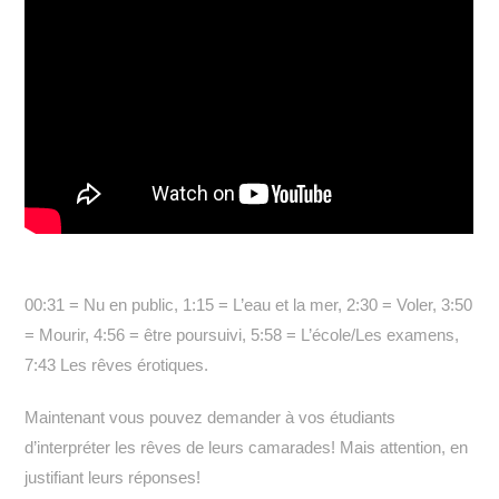
00:31 = Nu en public, 1:15 = L’eau et la mer, 2:30 = Voler, 3:50
= Mourir, 4:56 = être poursuivi, 5:58 = L’école/Les examens,
7:43 Les rêves érotiques.
Maintenant vous pouvez demander à vos étudiants
d’interpréter les rêves de leurs camarades! Mais attention, en
justifiant leurs réponses!