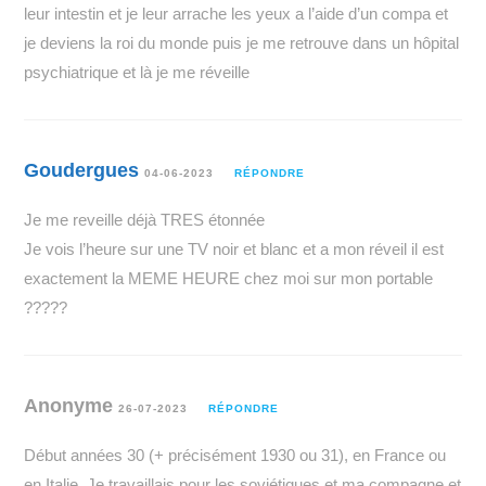
leur intestin et je leur arrache les yeux a l’aide d’un compa et
je deviens la roi du monde puis je me retrouve dans un hôpital
psychiatrique et là je me réveille
Goudergues
04-06-2023
RÉPONDRE
Je me reveille déjà TRES étonnée
Je vois l’heure sur une TV noir et blanc et a mon réveil il est
exactement la MEME HEURE chez moi sur mon portable
?????
Anonyme
26-07-2023
RÉPONDRE
Début années 30 (+ précisément 1930 ou 31), en France ou
en Italie. Je travaillais pour les soviétiques et ma compagne et