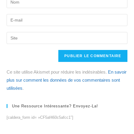
your
name
Enter
or
your
username
email
Saisir
to
address
l’URL
comment
to
de
comment
votre
site
Ce site utilise Akismet pour réduire les indésirables.
En savoir
(facultatif)
plus sur comment les données de vos commentaires sont
utilisées
.
Une Ressource Intéressante? Envoyez-La!
[caldera_form id= »CF5af460c5afcc1″]