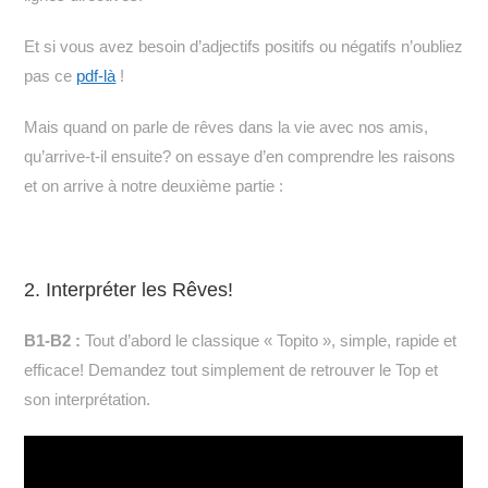
Et si vous avez besoin d’adjectifs positifs ou négatifs n’oubliez
pas ce
pdf-là
!
Mais quand on parle de rêves dans la vie avec nos amis,
qu’arrive-t-il ensuite? on essaye d’en comprendre les raisons
et on arrive à notre deuxième partie :
2. Interpréter les Rêves!
B1-B2 :
Tout d’abord le classique « Topito », simple, rapide et
efficace! Demandez tout simplement de retrouver le Top et
son interprétation.