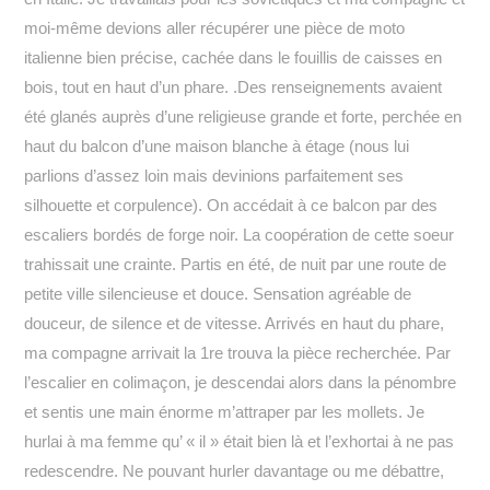
moi-même devions aller récupérer une pièce de moto
italienne bien précise, cachée dans le fouillis de caisses en
bois, tout en haut d’un phare. .Des renseignements avaient
été glanés auprès d’une religieuse grande et forte, perchée en
haut du balcon d’une maison blanche à étage (nous lui
parlions d’assez loin mais devinions parfaitement ses
silhouette et corpulence). On accédait à ce balcon par des
escaliers bordés de forge noir. La coopération de cette soeur
trahissait une crainte. Partis en été, de nuit par une route de
petite ville silencieuse et douce. Sensation agréable de
douceur, de silence et de vitesse. Arrivés en haut du phare,
ma compagne arrivait la 1re trouva la pièce recherchée. Par
l’escalier en colimaçon, je descendai alors dans la pénombre
et sentis une main énorme m’attraper par les mollets. Je
hurlai à ma femme qu’ « il » était bien là et l’exhortai à ne pas
redescendre. Ne pouvant hurler davantage ou me débattre,