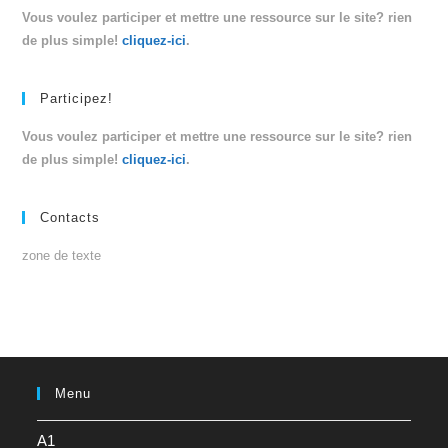
Vous voulez participer et mettre une ressource sur le site? rien
de plus simple!
cliquez-ici
.
Participez!
Vous voulez participer et mettre une ressource sur le site? rien
de plus simple!
cliquez-ici
.
Contacts
zone de texte
Menu
A1