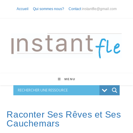
Skip
Accueil
Qui sommes nous?
Contact
instantfle@gmail.com
to
content
MENU
Raconter Ses Rêves et Ses
Cauchemars